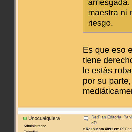
arriesgada.
maestra ni 
riesgo.
Es que eso e
tiene derecho
le estás rob
por su parte
mediáticamen
Re:Plan Editorial Pan
Unocualquiera
dD
Administrador
«
Respuesta #891 en:
09 Ener
Celestial