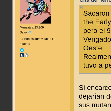
Cita de: fer
Sacaron
the Earl
Mensajes: 23.909
pero el 
Sexo:
Vengado
La vida es dura y luego te
mueres
Oeste.
Realment
tuvo a p
Si encarce
dejarían d
sus mutan