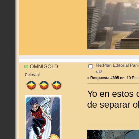
Re:Plan Editorial Pan
OMNIGOLD
dD
Celestial
«
Respuesta #895 en:
10 Ener
Yo en estos 
de separar o