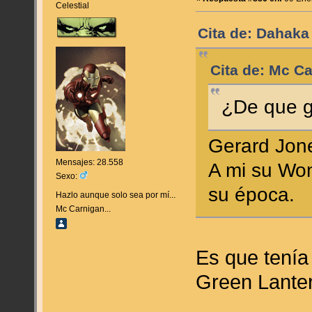
Celestial
Cita de: Dahaka
Cita de: Mc C
¿De que g
Gerard Jon
Mensajes: 28.558
A mi su Wo
Sexo:
su época.
Hazlo aunque solo sea por mí...
Mc Carnigan...
Es que tenía
Green Lante