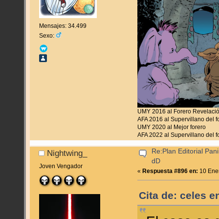
Mensajes: 34.499
Sexo:
UMY 2016 al Forero Revelaci
AFA 2016 al Supervillano del f
UMY 2020 al Mejor forero
AFA 2022 al Supervillano del f
Re:Plan Editorial Pan
Nightwing_
dD
Joven Vengador
«
Respuesta #896 en:
10 Ener
Cita de: celes 