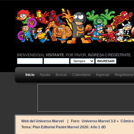
BIENVENIDO(A),
VISITANTE
. POR FAVOR,
INGRESA
O
REGÍSTRATE
.
Inicio
Ayuda
Buscar
Calendario
Ingresar
Registrarse
Web del Universo Marvel
| Foro:
Universo Marvel 3.0
»
Cómics
Tema:
Plan Editorial Panini Marvel 2026: Año 1 dD