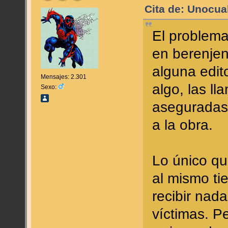
Cita de: Unocua
El problem
en berenjen
alguna edit
Mensajes: 2.301
algo, las ll
Sexo:
aseguradas.
a la obra.
Lo único qu
al mismo ti
recibir nada
víctimas. P