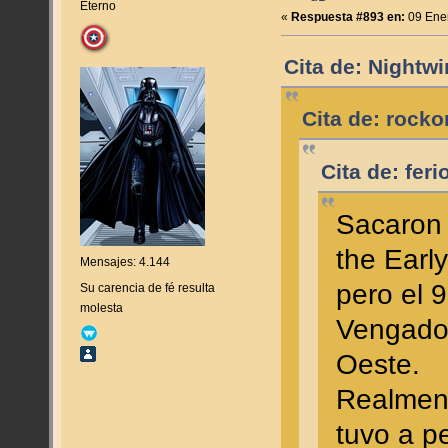
Eterno
«
Respuesta #893 en:
09 Ener
Cita de: Nightw
Cita de: rock
Cita de: fer
Sacaron
the Earl
Mensajes: 4.144
pero el 
Su carencia de fé resulta
molesta
Vengado
Oeste.
Realment
tuvo a p