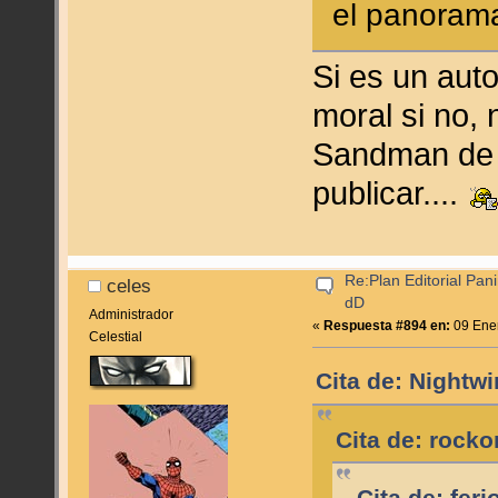
el panorama
Si es un aut
moral si no, 
Sandman de 
publicar....
Re:Plan Editorial Pan
celes
dD
Administrador
«
Respuesta #894 en:
09 Ener
Celestial
Cita de: Nightw
Cita de: rock