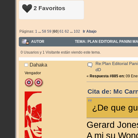
2 Favoritos
Páginas:
1
...
58
59
[
60
]
61
62
...
102
Ir Abajo
AUTOR
TEMA: PLAN EDITORIAL PANINI MA
0 Usuarios y 1 Visitante están viendo este tema.
Re:Plan Editorial Pan
Dahaka
dD
Vengador
«
Respuesta #885 en:
09 Ener
Cita de: Mc Car
¿De que gui
Gerard Jone
A mi su Won