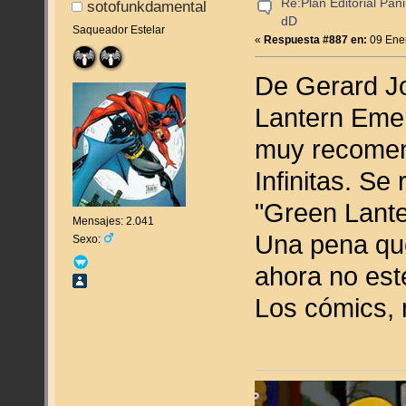
Re:Plan Editorial Pan
sotofunkdamental
dD
Saqueador Estelar
«
Respuesta #887 en:
09 Ener
De Gerard Jo
Lantern Eme
muy recomend
Infinitas. Se
"Green Lant
Mensajes: 2.041
Una pena que
Sexo:
ahora no est
Los cómics, 