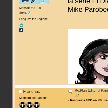
la serie El D
Mike Parobe
Mensajes: 3.100
Sexo:
Long live the Legion!!
Re:Plan Editorial Pan
Franchux
dD
Miembro del Panteón
«
Respuesta #890 en:
09 Ener