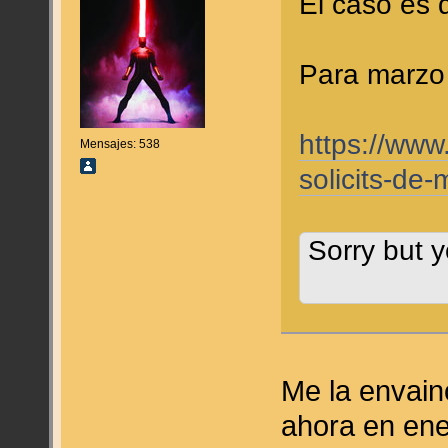
El caso es 
Para marzo
https://www
Mensajes: 538
solicits-de
Sorry but y
Me la envain
ahora en ene