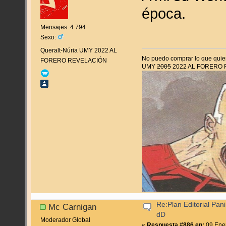
época.
Mensajes: 4.794
Sexo:
Queralt-Núria UMY 2022 AL
No puedo comprar lo que quier
FORERO REVELACIÓN
UMY
2005
2022 AL FORERO
Re:Plan Editorial Pan
Mc Carnigan
dD
Moderador Global
«
Respuesta #886 en:
09 Ener