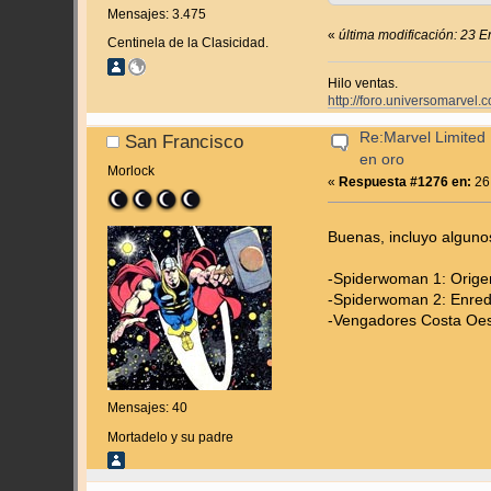
Mensajes: 3.475
«
última modificación: 23 E
Centinela de la Clasicidad.
Hilo ventas.
http://foro.universomarvel
Re:Marvel Limited 
San Francisco
en oro
Morlock
«
Respuesta #1276 en:
26
Buenas, incluyo algu
-Spiderwoman 1: Orige
-Spiderwoman 2: Enre
-Vengadores Costa Oes
Mensajes: 40
Mortadelo y su padre