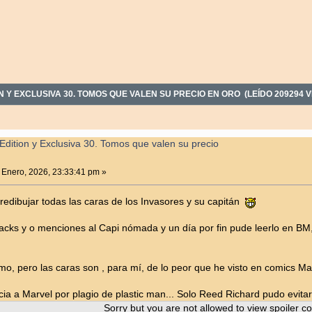
N Y EXCLUSIVA 30. TOMOS QUE VALEN SU PRECIO EN ORO (LEÍDO 209294 
Edition y Exclusiva 30. Tomos que valen su precio
 Enero, 2026, 23:33:41 pm »
redibujar todas las caras de los Invasores y su capitán
backs y o menciones al Capi nómada y un día por fin pude leerlo en BM,
, pero las caras son , para mí, de lo peor que he visto en comics Marvel
 a Marvel por plagio de plastic man... Solo Reed Richard pudo evitar el
Sorry but you are not allowed to view spoiler co