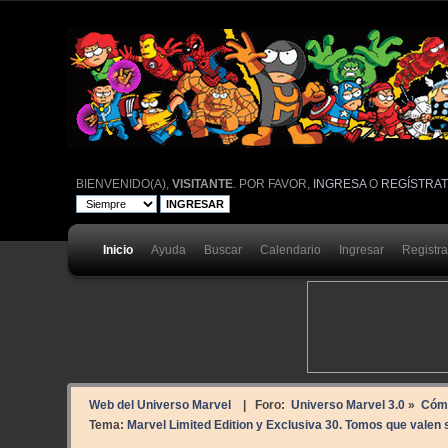
BIENVENIDO(A),
VISITANTE
. POR FAVOR,
INGRESA
O
REGÍSTRA
Inicio
Ayuda
Buscar
Calendario
Ingresar
Registr
Web del Universo Marvel
| Foro:
Universo Marvel 3.0
»
Cóm
Tema:
Marvel Limited Edition y Exclusiva 30. Tomos que valen 