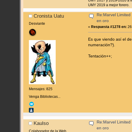
UMY 2017 y 2019-2020 a fo
UMY 2019 a mejor forero.
Re:Marvel Limited 
Cronista Uatu
en oro
Desviante
«
Respuesta #1278 en:
26
Es que viendo así el d
numeración?).
Tentación++;
Mensajes: 825
Venga Bibliotecas...
Re:Marvel Limited 
Kaulso
en oro
Colaborador de la Web