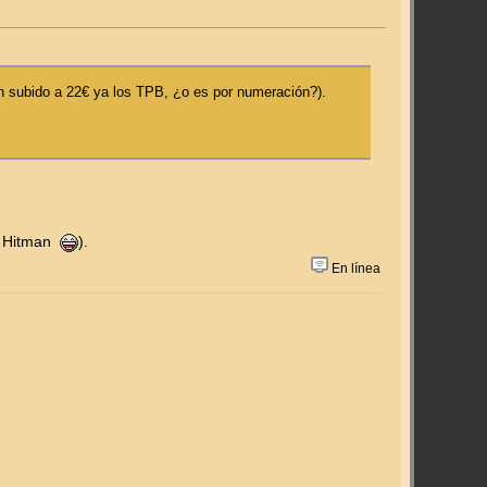
an subido a 22€ ya los TPB, ¿o es por numeración?).
 y Hitman
).
En línea