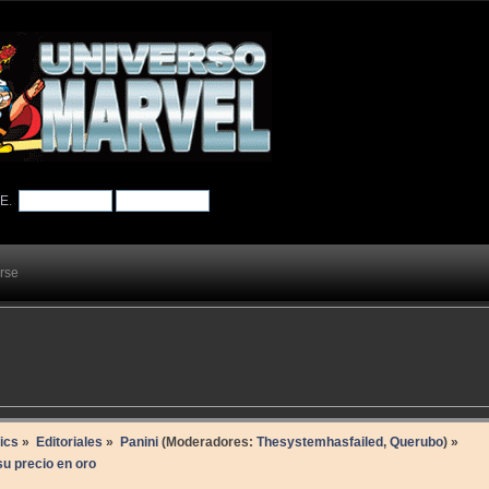
TE
.
arse
ics
»
Editoriales
»
Panini
(Moderadores:
Thesystemhasfailed
,
Querubo
) »
su precio en oro