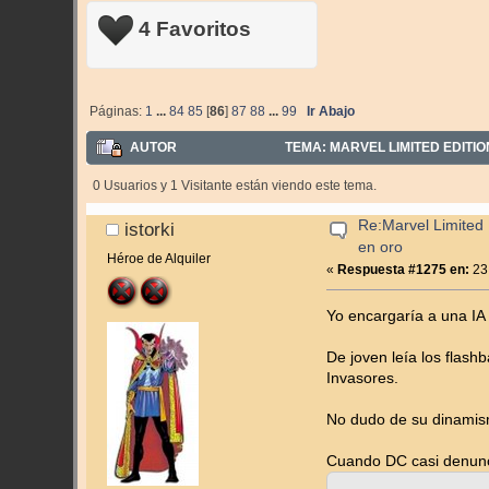
4 Favoritos
Páginas:
1
...
84
85
[
86
]
87
88
...
99
Ir Abajo
AUTOR
TEMA: MARVEL LIMITED EDITIO
0 Usuarios y 1 Visitante están viendo este tema.
Re:Marvel Limited 
istorki
en oro
Héroe de Alquiler
«
Respuesta #1275 en:
23
Yo encargaría a una IA 
De joven leía los flash
Invasores.
No dudo de su dinamismo
Cuando DC casi denuncia