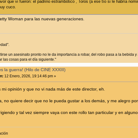
vor que vi fueron: el padrino estrambótico , Toros (a ese tío si le habría nom
muy cuco.
retty Woman para las nuevas generaciones.
edad".
irse un asesinato pronto no le da importancia a robar, del robo pasa a la bebida y a
 las cosas para el día siguiente."
 la guerra! (Hilo de CINE XXXIII)
n:
12 Enero, 2026, 19:14:46 pm »
mi opinión y que no vi nada más de este director, eh.
 no quiere decir que no le pueda gustar a los demás, y me alegro por q
rigiendo y tal vez siempre vaya con este rollo tan particular y en algun
ación