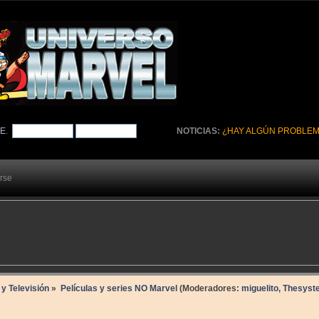
TE
.
NOTICIAS:
¿HAY ALGÚN PROBLEM
arse
 y Televisión
»
Películas y series NO Marvel
(Moderadores:
miguelito
,
Thesyst