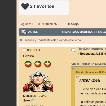
2 Favoritos
Páginas:
1
...
88
89
[
90
]
91
92
...
101
Ir Abajo
AUTOR
TEMA: ¡MÁS MADERA, ES LA GUE
0 Usuarios y 1 Visitante están viendo este tema.
Re:¡Más madera, es
manolo
«
Respuesta #1335 e
Celestial
Cita de: Polonori en 12 Enero
Cita de: Sergiox en 12 En
ANORA
(2024)
El cine de Sean Ba
humor, crudeza y u
Mensajes: 79.340
Sexo:
La película puede 