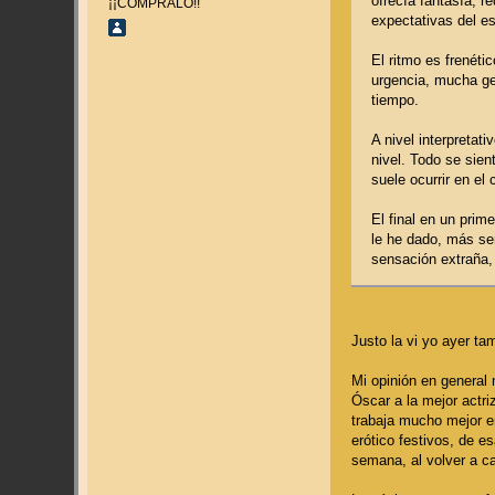
ofrecía fantasía, r
¡¡CÓMPRALO!!
expectativas del es
El ritmo es frenét
urgencia, mucha ge
tiempo.
A nivel interpretat
nivel. Todo se sie
suele ocurrir en el 
El final en un pri
le he dado, más sen
sensación extraña, 
Justo la vi yo ayer ta
Mi opinión en general 
Óscar a la mejor actr
trabaja mucho mejor e
erótico festivos, de e
semana, al volver a ca