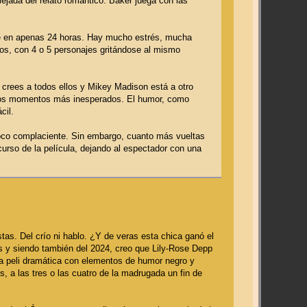
ejada del relato romántico. Baker juega con las
ede en apenas 24 horas. Hay mucho estrés, mucha
os, con 4 o 5 personajes gritándose al mismo
s crees a todos ellos y Mikey Madison está a otro
n los momentos más inesperados. El humor, como
cil.
poco complaciente. Sin embargo, cuanto más vueltas
curso de la película, dejando al espectador con una
stas. Del crío ni hablo. ¿Y de veras esta chica ganó el
s y siendo también del 2024, creo que Lily-Rose Depp
a peli dramática con elementos de humor negro y
, a las tres o las cuatro de la madrugada un fin de