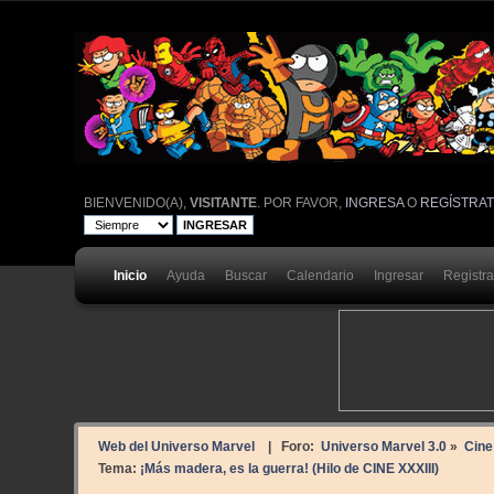
BIENVENIDO(A),
VISITANTE
. POR FAVOR,
INGRESA
O
REGÍSTRA
Inicio
Ayuda
Buscar
Calendario
Ingresar
Registr
Web del Universo Marvel
| Foro:
Universo Marvel 3.0
»
Cine
Tema:
¡Más madera, es la guerra! (Hilo de CINE XXXIII)