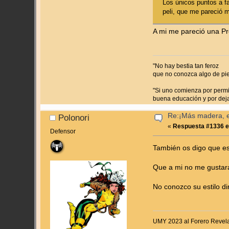
Los únicos puntos a fa
peli, que me pareció 
A mi me pareció una P
"No hay bestia tan feroz
que no conozca algo de pi
"Si uno comienza por permit
buena educación y por dejar
Re:¡Más madera, es
Polonori
«
Respuesta #1336 e
Defensor
También os digo que es 
Que a mi no me gustara,
No conozco su estilo di
UMY 2023 al Forero Revel