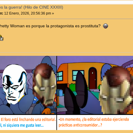
 la guerra! (Hilo de CINE XXXIII)
n:
12 Enero, 2026, 20:56:36 pm »
retty Woman es porque la protagonista es prostituta?