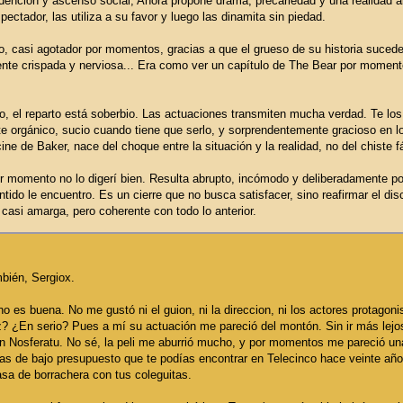
edención y ascenso social, Anora propone drama, precariedad y una realidad al
pectador, las utiliza a su favor y luego las dinamita sin piedad.
ico, casi agotador por momentos, gracias a que el grueso de su historia suc
nte crispada y nerviosa... Era como ver un capítulo de The Bear por moment
ivo, el reparto está soberbio. Las actuaciones transmiten mucha verdad. Te lo
nte orgánico, sucio cuando tiene que serlo, y sorprendentemente gracioso e
cine de Baker, nace del choque entre la situación y la realidad, no del chiste fá
mer momento no lo digerí bien. Resulta abrupto, incómodo y deliberadamente 
tido le encuentro. Es un cierre que no busca satisfacer, sino reafirmar el dis
casi amarga, pero coherente con todo lo anterior.
mbién, Sergiox.
no es buena. No me gustó ni el guion, ni la direccion, ni los actores protagoni
iz? ¿En serio? Pues a mí su actuación me pareció del montón. Sin ir más lejo
n Nosferatu. No sé, la peli me aburrió mucho, y por momentos me pareció un
sas de bajo presupuesto que te podías encontrar en Telecinco hace veinte años
sa de borrachera con tus coleguitas.