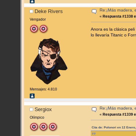
Re:¡Más madera, es
Deke Rivers
«
Respuesta #1338 e
Vengador
Anora es la clásica pel
lo llevaría Titanic o Fo
Mensajes: 4.810
Re:¡Más madera, es
Sergiox
«
Respuesta #1339 e
Olímpico
Cita de: Polonori en 12 Enero