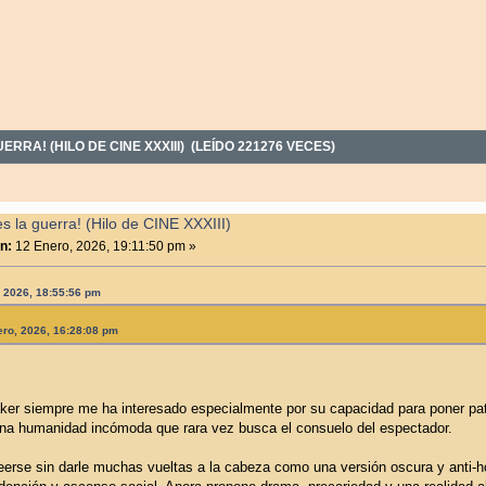
RRA! (HILO DE CINE XXXIII) (LEÍDO 221276 VECES)
 la guerra! (Hilo de CINE XXXIII)
n:
12 Enero, 2026, 19:11:50 pm »
, 2026, 18:55:56 pm
ero, 2026, 16:28:08 pm
ker siempre me ha interesado especialmente por su capacidad para poner pat
na humanidad incómoda que rara vez busca el consuelo del espectador.
leerse sin darle muchas vueltas a la cabeza como una versión oscura y anti