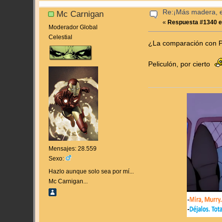
Re:¡Más madera, es
Mc Carnigan
«
Respuesta #1340 e
Moderador Global
Celestial
¿La comparación con P
Peliculón, por cierto
Mensajes: 28.559
Sexo:
Hazlo aunque solo sea por mí...
Mc Carnigan...