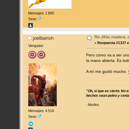
Mensajes: 1.865
Sexo:
Re:¡Más madera, es
joelbarish
«
Respuesta #1337 e
Vengador
Pero cómo va a ser u
la mano abierta. Es tod
A mí me gustó mucho.
"Oh, sí que es cierto. No 
hechos sean polvo y ceniza
- Morfeo
Mensajes: 4.516
Sexo: