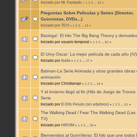
Iniciado por
Mr. Fantastic
«
1
2
3
...
15
»
Preguntas Sobre Películas y Series (Director,
Guionistas, DVDs...)
Iniciado por
TEYI
«
1
2
3
...
13
»
Bazinga!: El hilo The Big Bang Theory y derivados
Iniciado por usuario temporal
«
1
2
3
...
82
»
El Umy-Oscar: La mejor película de cada año (IV)
Iniciado por
ibaita
«
1
2
3
...
27
»
Batman-La Serie Animada y otras grandes obras
animación
Iniciado por Christianspi
«
1
2
3
...
16
»
Y el invierno llegó al fin (Hilo de Juego de Tronos 
Serie
Iniciado por
El Elfo Peludo (sin adjetivos)
«
1
2
3
...
61
»
The Walking Dead / Fear The Walking Dead (Las 
TV)
Iniciado por
HIROIM
«
1
2
3
...
59
»
Bienvenidos al GunnVerso: El hilo que une todos l