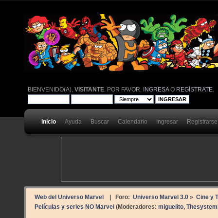
BIENVENIDO(A),
VISITANTE
. POR FAVOR,
INGRESA
O
REGÍSTRATE
.
Inicio
Ayuda
Buscar
Calendario
Ingresar
Registrarse
Web del Universo Marvel
| Foro:
Universo Marvel 3.0
»
Cine y T
Películas y series NO Marvel
(Moderadores:
miguelito
,
Thesystemh