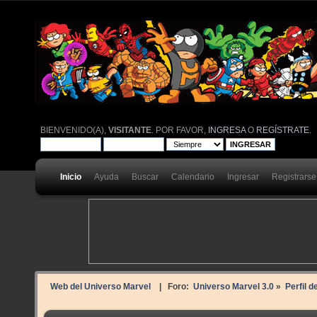
BIENVENIDO(A),
VISITANTE
. POR FAVOR,
INGRESA
O
REGÍSTRATE
.
Inicio
Ayuda
Buscar
Calendario
Ingresar
Registrarse
Web del Universo Marvel
| Foro:
Universo Marvel 3.0
»
Perfil d