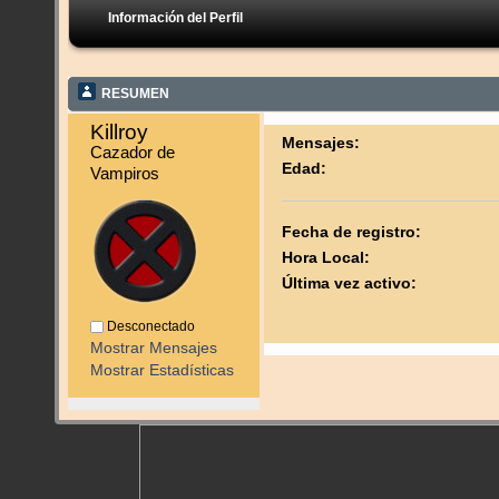
Información del Perfil
RESUMEN
Killroy 
Mensajes:
Cazador de 
Edad:
Vampiros
Fecha de registro:
Hora Local:
Última vez activo:
Desconectado
Mostrar Mensajes
Mostrar Estadísticas