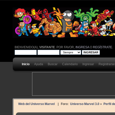
BIENVENIDO(A),
VISITANTE
. POR FAVOR,
INGRESA
O
REGÍSTRATE
.
Inicio
Ayuda
Buscar
Calendario
Ingresar
Registrarse
Web del Universo Marvel
| Foro:
Universo Marvel 3.0
»
Perfil d