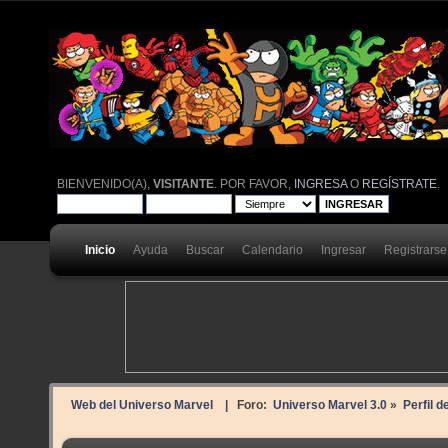
BIENVENIDO(A),
VISITANTE
. POR FAVOR,
INGRESA
O
REGÍSTRATE
.
Inicio
Ayuda
Buscar
Calendario
Ingresar
Registrarse
Web del Universo Marvel
| Foro:
Universo Marvel 3.0
»
Perfil d