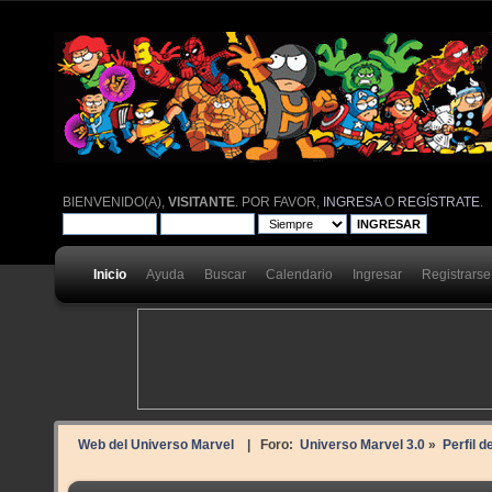
BIENVENIDO(A),
VISITANTE
. POR FAVOR,
INGRESA
O
REGÍSTRATE
.
Inicio
Ayuda
Buscar
Calendario
Ingresar
Registrarse
Web del Universo Marvel
| Foro:
Universo Marvel 3.0
»
Perfil d