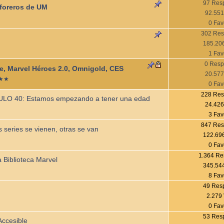
97 Res
 foreros de UM
92.551
0 Fav
302 Res
185.206
1 Fav
0 Resp
e, Marvel Héroes 2.0, Omnigold, CES
20.577
 ★★
0 Fav
228 Res
 40: Estamos empezando a tener una edad
24.426
3 Fav
847 Res
s series se vienen, otras se van
122.696
0 Fav
1.364 Re
a Biblioteca Marvel
345.544
8 Fav
49 Res
2.279 
0 Fav
53 Res
Accesible