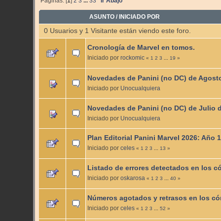
Páginas: [
1
]
2
3
...
33
Ir Abajo
ASUNTO
/
INICIADO POR
0 Usuarios y 1 Visitante están viendo este foro.
Cronología de Marvel en tomos.
Iniciado por
rockomic
«
1
2
3
...
19
»
Novedades de Panini (no DC) de Agost
Iniciado por
Unocualquiera
Novedades de Panini (no DC) de Julio 
Iniciado por
Unocualquiera
Plan Editorial Panini Marvel 2026: Año 
Iniciado por
celes
«
1
2
3
...
13
»
Listado de errores detectados en los có
Iniciado por
oskarosa
«
1
2
3
...
40
»
Números agotados y retrasos en los cóm
Iniciado por
celes
«
1
2
3
...
52
»