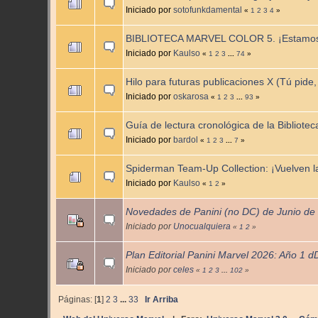
Iniciado por
sotofunkdamental
«
1
2
3
4
»
BIBLIOTECA MARVEL COLOR 5. ¡Estamos 
Iniciado por
Kaulso
«
1
2
3
...
74
»
Hilo para futuras publicaciones X (Tú pide,
Iniciado por
oskarosa
«
1
2
3
...
93
»
Guía de lectura cronológica de la Bibliote
Iniciado por
bardol
«
1
2
3
...
7
»
Spiderman Team-Up Collection: ¡Vuelven la
Iniciado por
Kaulso
«
1
2
»
Novedades de Panini (no DC) de Junio de
Iniciado por
Unocualquiera
«
1
2
»
Plan Editorial Panini Marvel 2026: Año 1 d
Iniciado por
celes
«
1
2
3
...
102
»
Páginas: [
1
]
2
3
...
33
Ir Arriba