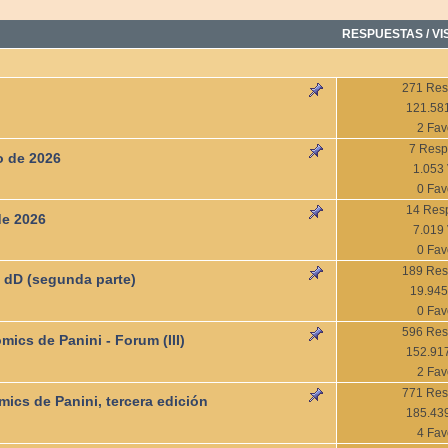
RESPUESTAS
/
VI
271 Res
121.581
2 Fav
7 Resp
o de 2026
1.053 
0 Fav
14 Res
de 2026
7.019 
0 Fav
189 Res
1 dD (segunda parte)
19.945
0 Fav
596 Res
mics de Panini - Forum (III)
152.917
2 Fav
771 Res
ics de Panini, tercera edición
185.439
4 Fav