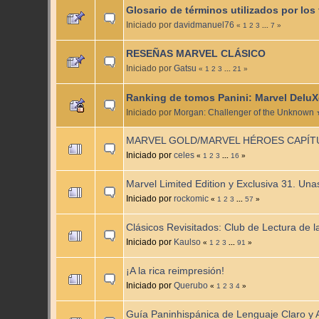
Glosario de términos utilizados por los
Iniciado por
davidmanuel76
«
1
2
3
...
7
»
RESEÑAS MARVEL CLÁSICO
Iniciado por
Gatsu
«
1
2
3
...
21
»
Ranking de tomos Panini: Marvel DeluX
Iniciado por
Morgan: Challenger of the Unknown
MARVEL GOLD/MARVEL HÉROES CAPÍTULO
Iniciado por
celes
«
1
2
3
...
16
»
Marvel Limited Edition y Exclusiva 31. Una
Iniciado por
rockomic
«
1
2
3
...
57
»
Clásicos Revisitados: Club de Lectura de l
Iniciado por
Kaulso
«
1
2
3
...
91
»
¡A la rica reimpresión!
Iniciado por
Querubo
«
1
2
3
4
»
Guía Paninhispánica de Lenguaje Claro y 