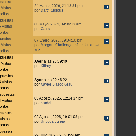
puestas
24 Marzo, 2026, 21:18:31 pm
 Vistas
por
Darth Sidious
oritos
puestas
08 Mayo, 2024, 09:39:13 am
 Vistas
por
Gatsu
oritos
uestas
07 Enero, 2021, 19:04:10 pm
 Vistas
por
Morgan: Challenger of the Unknown
★★
oritos
puestas
Ayer
a las 23:39:49
 Vistas
por
Killroy
oritos
puestas
Ayer
a las 20:46:22
 Vistas
por
Xavier Blasco Grau
oritos
spuestas
03 Agosto, 2026, 12:14:37 pm
 Vistas
por
bardol
oritos
puestas
02 Agosto, 2026, 19:01:08 pm
Vistas
por
Unocualquiera
oritos
puestas
29 Julio, 2026, 21:20:24 pm