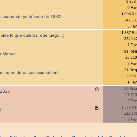
3.863 
0 Fav
1.096 Re
acabando ya década de 1960!
142.333
5 Fav
1.387 Re
 pide lo que quieras, que luego...)
284.447
7 Fav
91 Res
ca Marvel
26.610
2 Fav
21 Res
s tapas duras coleccionables!
3.659 
1 Fav
22 Res
 2026
21.715
0 Fav
1.516 Re
D
212.138
2 Fav