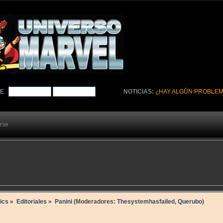
TE
.
NOTICIAS:
¿HAY ALGÚN PROBLEM
arse
ics
»
Editoriales
»
Panini
(Moderadores:
Thesystemhasfailed
,
Querubo
)