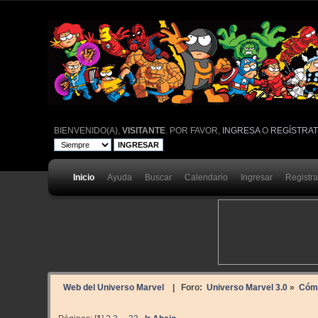
BIENVENIDO(A),
VISITANTE
. POR FAVOR,
INGRESA
O
REGÍSTRA
Inicio
Ayuda
Buscar
Calendario
Ingresar
Registr
Web del Universo Marvel
| Foro:
Universo Marvel 3.0
»
Cóm