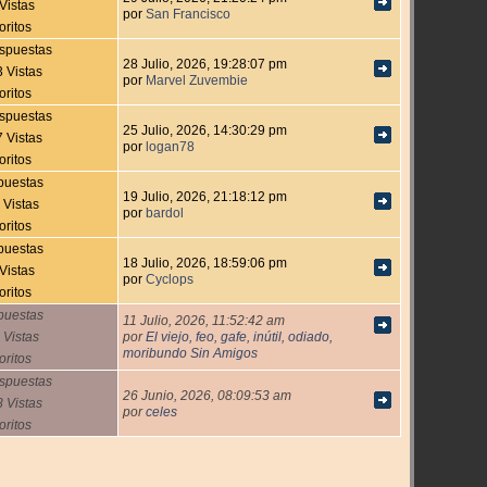
Vistas
por
San Francisco
oritos
spuestas
28 Julio, 2026, 19:28:07 pm
 Vistas
por
Marvel Zuvembie
oritos
spuestas
25 Julio, 2026, 14:30:29 pm
 Vistas
por
logan78
oritos
puestas
19 Julio, 2026, 21:18:12 pm
 Vistas
por
bardol
oritos
puestas
18 Julio, 2026, 18:59:06 pm
Vistas
por
Cyclops
oritos
puestas
11 Julio, 2026, 11:52:42 am
 Vistas
por
El viejo, feo, gafe, inútil, odiado,
moribundo Sin Amigos
oritos
spuestas
26 Junio, 2026, 08:09:53 am
 Vistas
por
celes
oritos