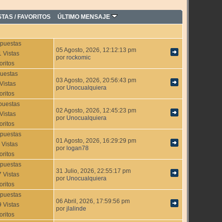
STAS
/
FAVORITOS
ÚLTIMO MENSAJE
puestas
05 Agosto, 2026, 12:12:13 pm
 Vistas
por
rockomic
oritos
uestas
03 Agosto, 2026, 20:56:43 pm
Vistas
por
Unocualquiera
oritos
puestas
02 Agosto, 2026, 12:45:23 pm
Vistas
por
Unocualquiera
oritos
puestas
01 Agosto, 2026, 16:29:29 pm
 Vistas
por
logan78
oritos
puestas
31 Julio, 2026, 22:55:17 pm
 Vistas
por
Unocualquiera
oritos
puestas
06 Abril, 2026, 17:59:56 pm
 Vistas
por
jlalinde
oritos