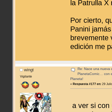
la Patrulla X
Por cierto, 
Panini jamás 
brevemente v
edición me p
Re: Nace una nueva di
wingt
PlanetaComic… con e
Vigilante
Planeta!
«
Respuesta #177 en:
29 Juli
a ver si con