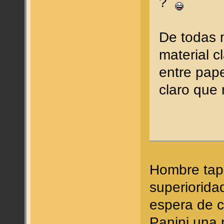
?
De todas 
material c
entre pape
claro que 
Hombre tap
superiorida
espera de c
Panini una 