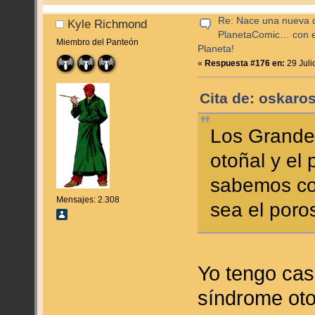
Re: Nace una nueva di
Kyle Richmond
PlanetaComic… con e
Miembro del Panteón
Planeta!
«
Respuesta #176 en:
29 Juli
Cita de: oskaros
Los Grande
otoñal y el
sabemos co
Mensajes: 2.308
sea el poro
Yo tengo casi
síndrome oto