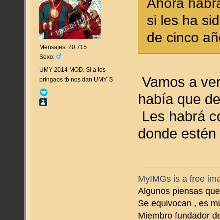
Ahora habra
si les ha s
de cinco año
Mensajes: 20.715
Sexo:
UMY 2014 MOD. Sí a los
Vamos a ver 
pringaos tb nos dan UMY´S
había que des
Les habrá cos
donde estén 
MyIMGs is a free ima
Algunos piensas que 
Se equivocan , es m
Miembro fundador d