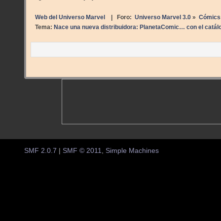
Web del Universo Marvel
| Foro:
Universo Marvel 3.0
»
Cómics
Tema:
Nace una nueva distribuidora: PlanetaComic… con el catál
SMF 2.0.7
|
SMF © 2011
,
Simple Machines