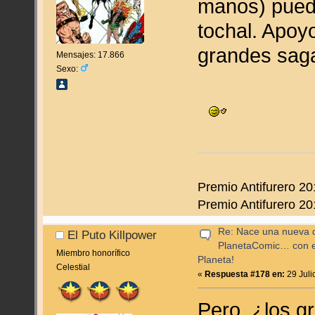
manos) pued
tochal. Apoyo
grandes sag
Mensajes: 17.866
Sexo:
Premio Antifurero 20
Premio Antifurero 20
Re: Nace una nueva di
El Puto Killpower
PlanetaComic… con e
Miembro honorífico
Planeta!
Celestial
«
Respuesta #178 en:
29 Juli
Pero, ¿los g