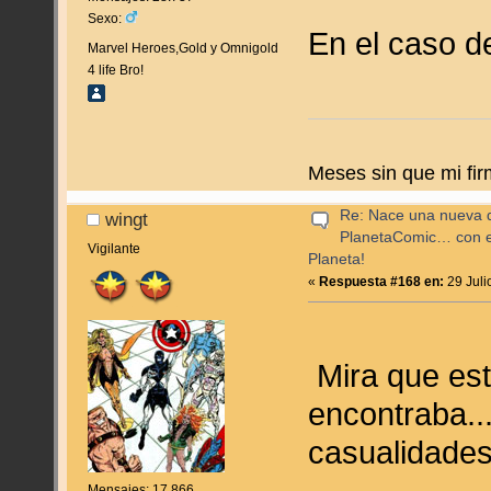
Sexo:
En el caso d
Marvel Heroes,Gold y Omnigold
4 life Bro!
Meses sin que mi fir
Re: Nace una nueva di
wingt
PlanetaComic… con e
Vigilante
Planeta!
«
Respuesta #168 en:
29 Juli
Mira que est
encontraba..
casualidade
Mensajes: 17.866