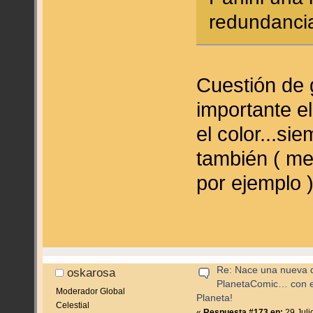
redundanci
Cuestión de 
importante el
el color...s
también ( me
por ejemplo )
Re: Nace una nueva di
oskarosa
PlanetaComic… con e
Moderador Global
Planeta!
Celestial
«
Respuesta #173 en:
29 Juli