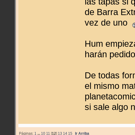
las tapas si
de Barra Ext
vez de uno
Hum empieza 
harán pedido
De todas for
el mismo mat
planetacomic
si sale algo
Páginas:
1
...
10
11
[
12
]
13
14
15
Ir Arriba