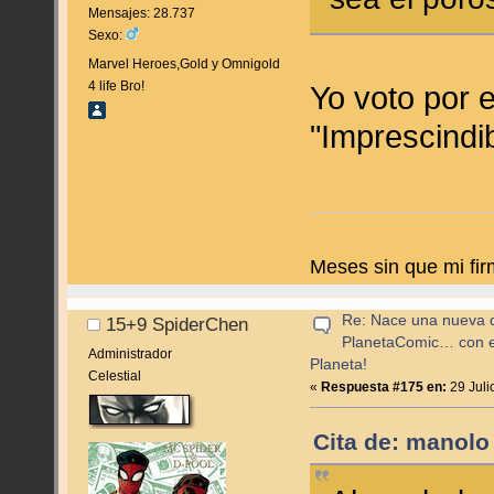
Mensajes: 28.737
Sexo:
Marvel Heroes,Gold y Omnigold
4 life Bro!
Yo voto por e
"Imprescindi
Meses sin que mi fir
Re: Nace una nueva di
15+9 SpiderChen
PlanetaComic… con e
Administrador
Planeta!
Celestial
«
Respuesta #175 en:
29 Juli
Cita de: manolo