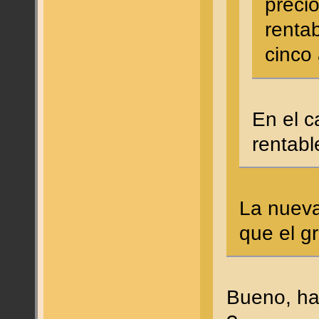
precio
renta
cinco 
En el c
renta
La nueva
que el g
Bueno, hab