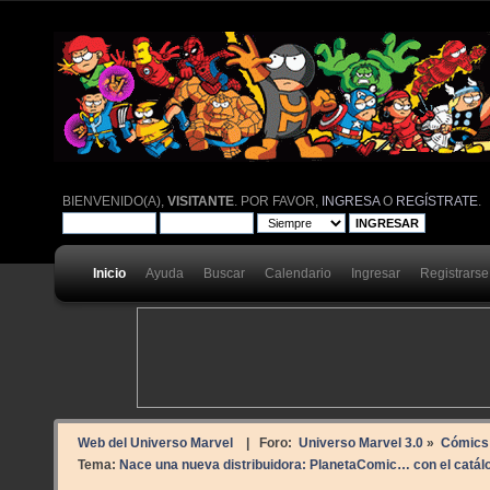
BIENVENIDO(A),
VISITANTE
. POR FAVOR,
INGRESA
O
REGÍSTRATE
.
Inicio
Ayuda
Buscar
Calendario
Ingresar
Registrarse
Web del Universo Marvel
| Foro:
Universo Marvel 3.0
»
Cómics
Tema:
Nace una nueva distribuidora: PlanetaComic… con el catál