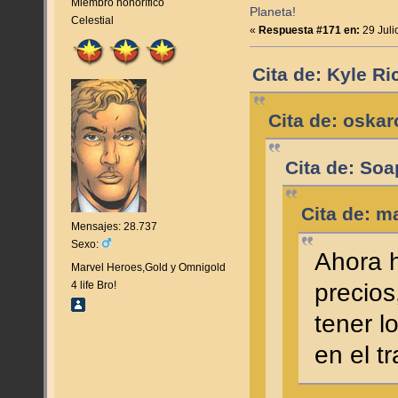
Miembro honorífico
Planeta!
Celestial
«
Respuesta #171 en:
29 Juli
Cita de: Kyle R
Cita de: oskar
Cita de: Soa
Cita de: m
Mensajes: 28.737
Sexo:
Ahora 
Marvel Heroes,Gold y Omnigold
precios
4 life Bro!
tener l
en el tr