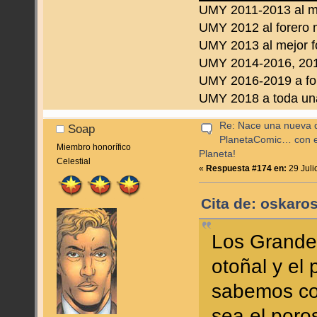
UMY 2011-2013 al m
UMY 2012 al forero 
UMY 2013 al mejor f
UMY 2014-2016, 2019
UMY 2016-2019 a fo
UMY 2018 a toda una 
Re: Nace una nueva di
Soap
PlanetaComic… con e
Miembro honorífico
Planeta!
Celestial
«
Respuesta #174 en:
29 Juli
Cita de: oskaros
Los Grande
otoñal y el
sabemos co
sea el poro