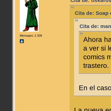
Cita de: oskaros
Cita de: Soap 
Cita de: man
Mensajes: 2.308
Ahora ha
a ver si 
comics m
trastero.
En el cas
La nueva ed