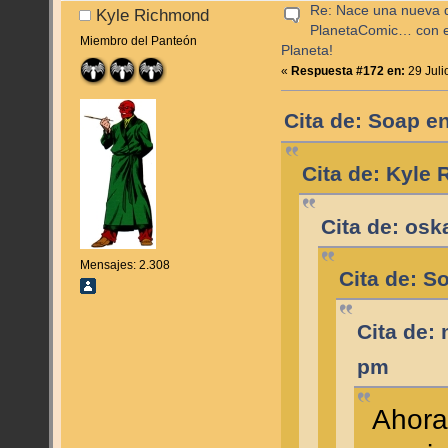
Re: Nace una nueva di
Kyle Richmond
PlanetaComic… con e
Miembro del Panteón
Planeta!
«
Respuesta #172 en:
29 Juli
Cita de: Soap en
Cita de: Kyle
Cita de: osk
Mensajes: 2.308
Cita de: S
Cita de: 
pm
Ahora