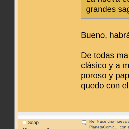
grandes sag
Bueno, habrá
De todas man
clásico y a m
poroso y pap
quedo con el 
Re: Nace una nueva di
Soap
PlanetaComic… con e