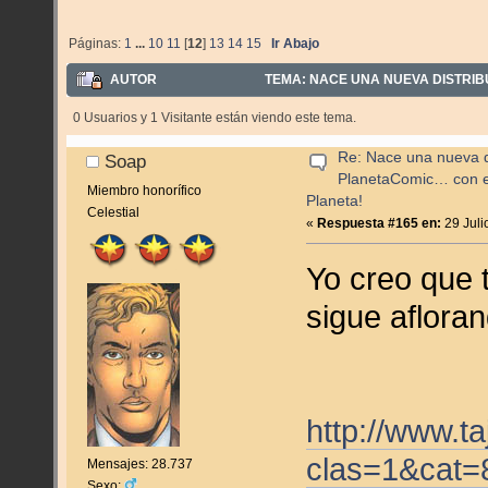
Páginas:
1
...
10
11
[
12
]
13
14
15
Ir Abajo
AUTOR
TEMA: NACE UNA NUEVA DISTRIB
(LEÍDO 86518 VECES)
0 Usuarios y 1 Visitante están viendo este tema.
Re: Nace una nueva di
Soap
PlanetaComic… con e
Miembro honorífico
Planeta!
Celestial
«
Respuesta #165 en:
29 Juli
Yo creo que 
sigue aflora
http://www.t
clas=1&cat=
Mensajes: 28.737
Sexo: