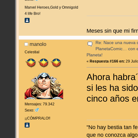
Marvel Heroes,Gold y Omnigold
4 life Bro!
Meses sin que mi fir
Re: Nace una nueva di
manolo
PlanetaComic… con e
Celestial
Planeta!
«
Respuesta #166 en:
29 Juli
Ahora habra´
si les ha sid
cinco años en
Mensajes: 79.342
Sexo:
¡¡CÓMPRALO!!
"No hay bestia tan f
que no conozca algo