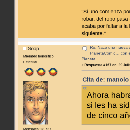
"Si uno comienza por
robar, del robo pasa 
acaba por faltar a la
siguiente."
Re: Nace una nueva di
Soap
PlanetaComic… con e
Miembro honorífico
Planeta!
Celestial
«
Respuesta #167 en:
29 Juli
Cita de: manolo
Ahora habra
si les ha s
de cinco año
Mensajes: 28.737