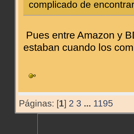
complicado de encontrar
Pues entre Amazon y BD
estaban cuando los com
Páginas: [
1
]
2
3
...
1195