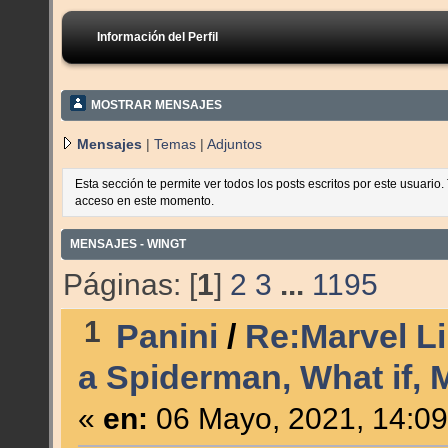
Información del Perfil
MOSTRAR MENSAJES
Mensajes
|
Temas
|
Adjuntos
Esta sección te permite ver todos los posts escritos por este usuario
acceso en este momento.
MENSAJES - WINGT
Páginas: [
1
]
2
3
...
1195
1
Panini
/
Re:Marvel Li
a Spiderman, What if, 
«
en:
06 Mayo, 2021, 14:09