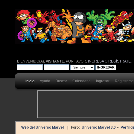
BIENVENIDO(A),
VISITANTE
. POR FAVOR,
INGRESA
O
REGÍSTRATE
.
Inicio
Ayuda
Buscar
Calendario
Ingresar
Registrarse
Web del Universo Marvel
| Foro:
Universo Marvel 3.0
»
Perfil d