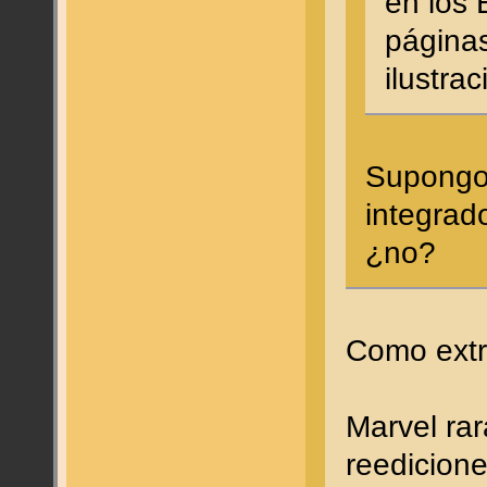
en los 
página
ilustra
Supongo
integrad
¿no?
Como extr
Marvel ra
reedicion