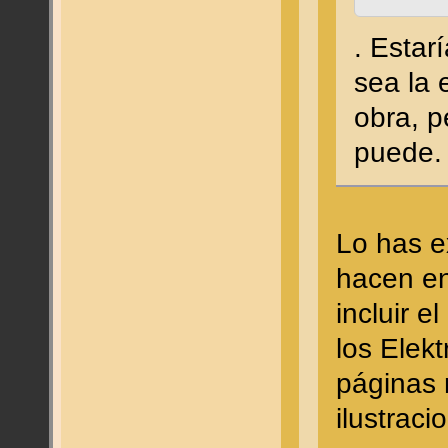
. Estar
sea la 
obra, p
puede.
Lo has e
hacen en
incluir e
los Elek
páginas 
ilustrac