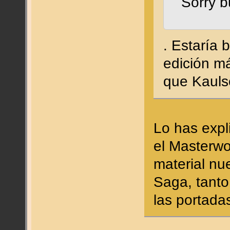
Sorry b
. Estaría 
edición má
que Kaulso
Lo has expl
el Masterwor
material nu
Saga, tant
las portada