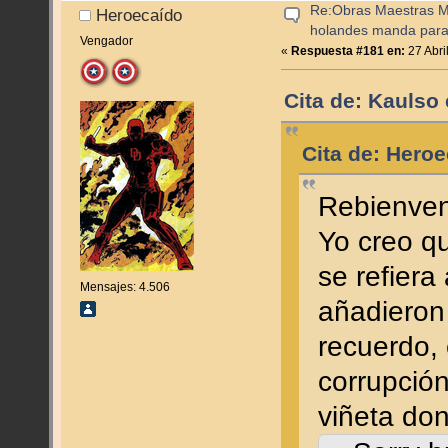
Re:Obras Maestras M
Heroecaído
holandes manda para
Vengador
«
Respuesta #181 en:
27 Abri
Cita de: Kaulso 
Cita de: Heroe
Rebienven
Yo creo qu
se refiera
Mensajes: 4.506
añadieron 
recuerdo,
corrupció
viñeta do