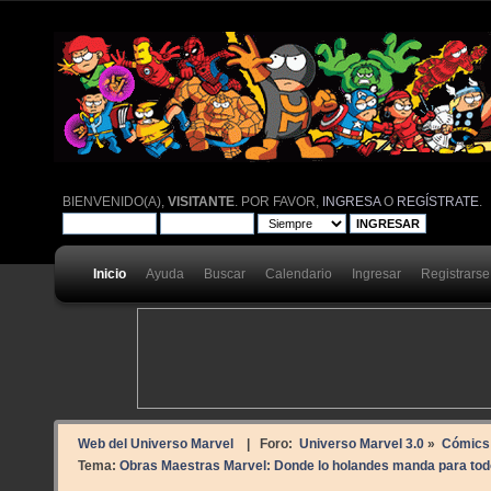
BIENVENIDO(A),
VISITANTE
. POR FAVOR,
INGRESA
O
REGÍSTRATE
.
Inicio
Ayuda
Buscar
Calendario
Ingresar
Registrarse
Web del Universo Marvel
| Foro:
Universo Marvel 3.0
»
Cómics
Tema:
Obras Maestras Marvel: Donde lo holandes manda para to