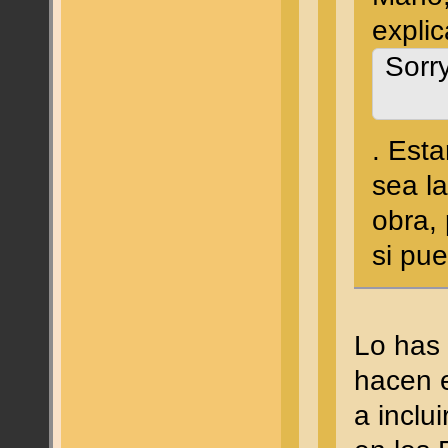
expli
Sorr
. Esta
sea l
obra, 
si pu
Lo has 
hacen 
a inclu