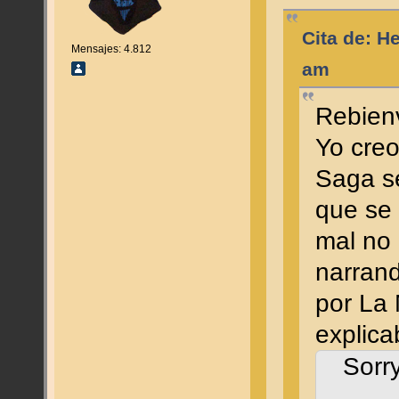
Cita de: H
Mensajes: 4.812
am
Rebien
Yo creo
Saga se
que se 
mal no 
narrand
por La 
explic
Sorr