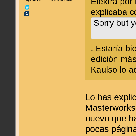
Elektra por
explicaba 
Sorry but y
. Estaría bi
edición más
Kaulso lo ac
Lo has expli
Masterworks p
nuevo que ha
pocas págin