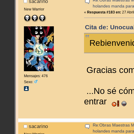
Re:Obras Maestras M
sacarino
holandes manda para
New Warrior
«
Respuesta #183 en:
27 Abri
Cita de: Unocual
Rebienveni
Gracias comp
Mensajes: 476
Sexo:
...No sé cóm
entrar
Re:Obras Maestras M
sacarino
holandes manda para