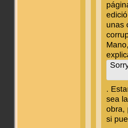
págin
edició
unas 
corru
Mano,
expli
Sorr
. Esta
sea l
obra, 
si pu