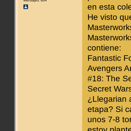
Mensajes: 804
en esta col
He visto qu
Masterworks
Masterworks
contiene:
Fantastic F
Avengers A
#18: The Se
Secret Wars
¿Llegarian 
etapa? Si c
unos 7-8 t
estoy plant