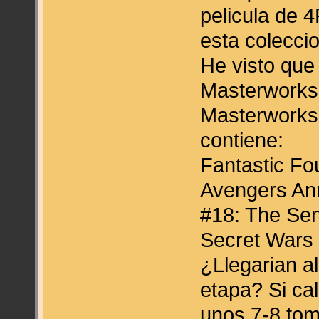
pelicula de 4
esta colecci
He visto que 
Masterworks 
Masterworks:
contiene:
Fantastic Fo
Avengers Ann
#18: The Sen
Secret Wars 
¿Llegarian al
etapa? Si ca
unos 7-8 to