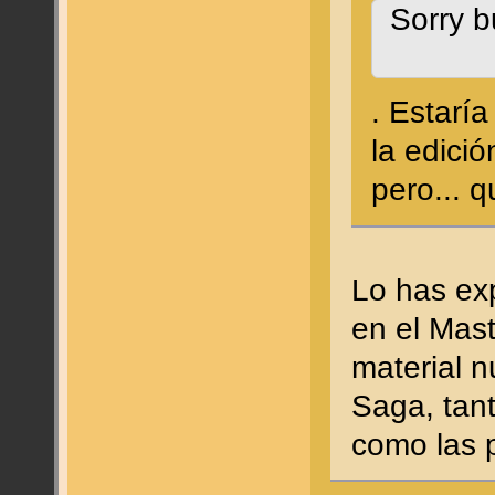
Sorry b
. Estarí
la edici
pero... q
Lo has ex
en el Mast
material n
Saga, tan
como las 