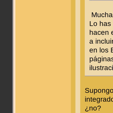
Muchas
Lo has 
hacen 
a inclu
en los 
página
ilustra
Supongo
integrad
¿no?