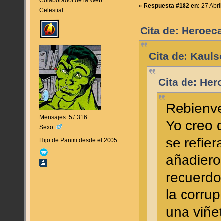
Colaborador de la Web
«
Respuesta #182 en:
27 Abri
Celestial
Cita de: Heroeca
Cita de: Kauls
Cita de: Her
Rebienve
Mensajes: 57.316
Yo creo 
Sexo:
se refie
Hijo de Panini desde el 2005
añadiero
recuerdo
la corru
una viñe