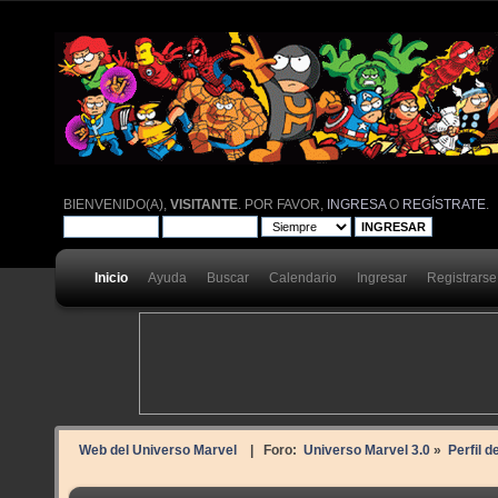
BIENVENIDO(A),
VISITANTE
. POR FAVOR,
INGRESA
O
REGÍSTRATE
.
Inicio
Ayuda
Buscar
Calendario
Ingresar
Registrarse
Web del Universo Marvel
| Foro:
Universo Marvel 3.0
»
Perfil de