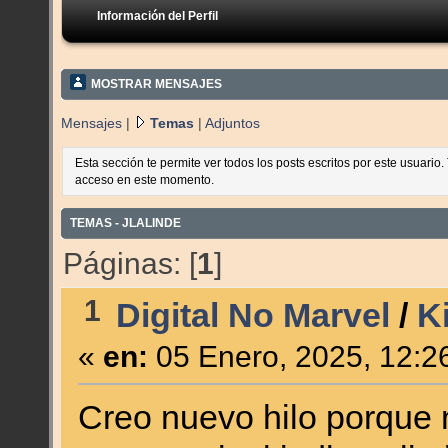
Información del Perfil
MOSTRAR MENSAJES
Mensajes
|
Temas
|
Adjuntos
Esta sección te permite ver todos los posts escritos por este usuario
acceso en este momento.
TEMAS - JLALINDE
Páginas: [
1
]
1
Digital No Marvel
/
K
«
en:
05 Enero, 2025, 12:2
Creo nuevo hilo porque 