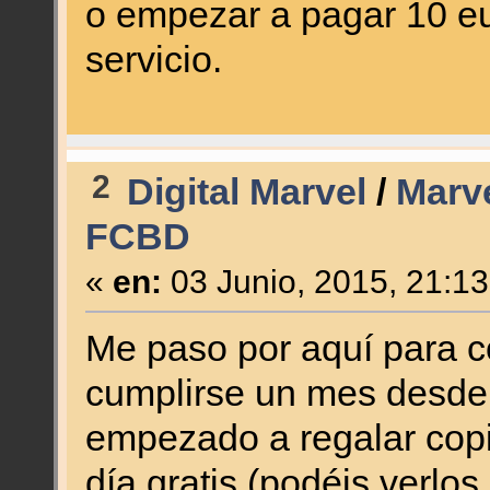
o empezar a pagar 10 eu
servicio.
2
Digital Marvel
/
Marve
FCBD
«
en:
03 Junio, 2015, 21:1
Me paso por aquí para c
cumplirse un mes desde e
empezado a regalar copia
día gratis (podéis verlos