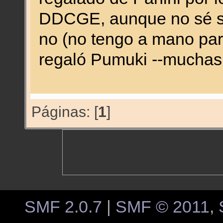
DDCGE, aunque no sé si 
no (no tengo a mano pa
regaló Pumuki --muchas
Páginas: [
1
]
SMF 2.0.7
|
SMF © 2011
,