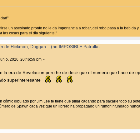
edad".
irse un asesinato pronto no le da importancia a robar, del robo pasa a la bebida y a
 las cosas para el día siguiente."
en de Hickman, Duggan... (no IMPOSIBLE Patrulla-
unio, 2026, 20:46:59 pm »
de la era de Revelacion pero he de decir que el numero que hace de ep
ado superinteresante
n cómic dibujado por Jim Lee te tiene que pillar cagando para sacarle todo su pot
úmero de Spawn cada vez que un librero ha propagado un rumor infundado nunca j