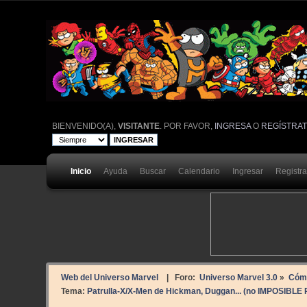
BIENVENIDO(A),
VISITANTE
. POR FAVOR,
INGRESA
O
REGÍSTRA
Inicio
Ayuda
Buscar
Calendario
Ingresar
Registr
Web del Universo Marvel
| Foro:
Universo Marvel 3.0
»
Cóm
Tema:
Patrulla-X/X-Men de Hickman, Duggan... (no IMPOSIBLE P