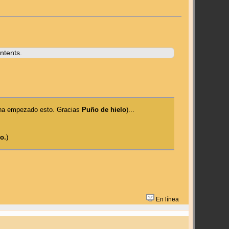
ntents.
mo ha empezado esto. Gracias
Puño de hielo
)...
o.
)
En línea