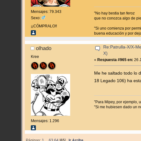
Mensajes: 79.343
"No hay bestia tan feroz
Sexo:
que no conozca algo de pi
¡¡CÓMPRALO!!
"Si uno comienza por permit
buena educación y por dejar
Re:Patrulla-X/X-M
olhado
X)
Kree
«
Respuesta #965 en:
26 J
Me he saltado todo lo 
18 Legado 106) ha est
"Para Mipey, por ejemplo, u
"Si me hubiesen dado un n
Mensajes: 1.296
Páginas:
1
...
63
64
[
65
]
Ir Arriba