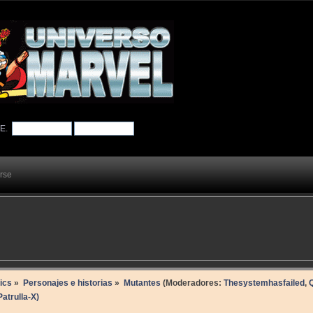
TE
.
arse
ics
»
Personajes e historias
»
Mutantes
(Moderadores:
Thesystemhasfailed
,
atrulla-X)