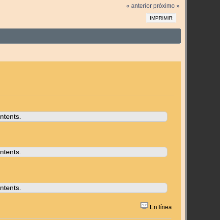
« anterior
próximo »
IMPRIMIR
ntents.
ntents.
ntents.
En línea