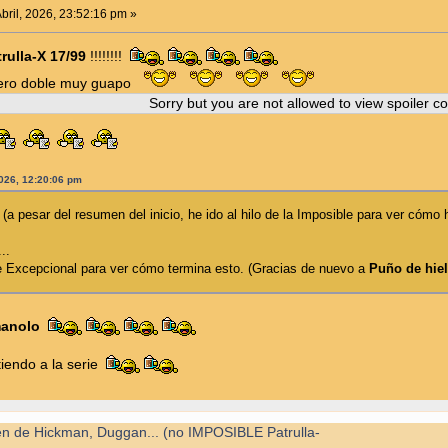
bril, 2026, 23:52:16 pm »
rulla-X 17/99
!!!!!!!!
ero doble muy guapo
Sorry but you are not allowed to view spoiler co
2026, 12:20:06 pm
(a pesar del resumen del inicio, he ido al hilo de la Imposible para ver có
..
de Excepcional para ver cómo termina esto. (Gracias de nuevo a
Puño de hiel
anolo
tiendo a la serie
en de Hickman, Duggan... (no IMPOSIBLE Patrulla-