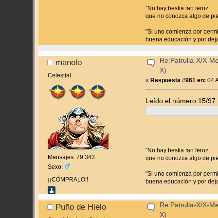
"No hay bestia tan feroz
que no conozca algo de pi
"Si uno comienza por permit
buena educación y por dejar
Re:Patrulla-X/X-M
manolo
X)
Celestial
«
Respuesta #961 en:
04 A
Leído el número 15/97.
"No hay bestia tan feroz
Mensajes: 79.343
que no conozca algo de pi
Sexo:
"Si uno comienza por permit
¡¡CÓMPRALO!!
buena educación y por dejar
Re:Patrulla-X/X-M
Puño de Hielo
X)