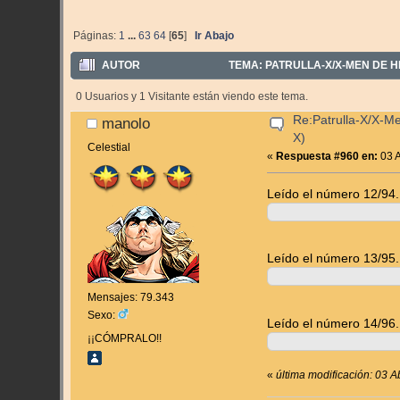
Páginas:
1
...
63
64
[
65
]
Ir Abajo
AUTOR
TEMA: PATRULLA-X/X-MEN DE HI
0 Usuarios y 1 Visitante están viendo este tema.
Re:Patrulla-X/X-M
manolo
X)
Celestial
«
Respuesta #960 en:
03 A
Leído el número 12/94.
Leído el número 13/95.
Mensajes: 79.343
Sexo:
Leído el número 14/96.
¡¡CÓMPRALO!!
«
última modificación: 03 A