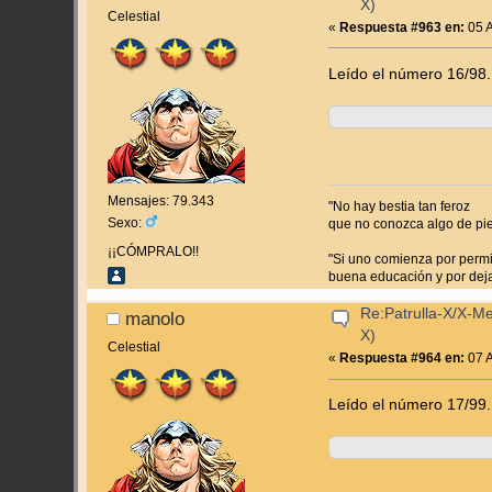
X)
Celestial
«
Respuesta #963 en:
05 A
Leído el número 16/98.
Mensajes: 79.343
"No hay bestia tan feroz
Sexo:
que no conozca algo de pi
¡¡CÓMPRALO!!
"Si uno comienza por permit
buena educación y por dejar
Re:Patrulla-X/X-M
manolo
X)
Celestial
«
Respuesta #964 en:
07 A
Leído el número 17/99.