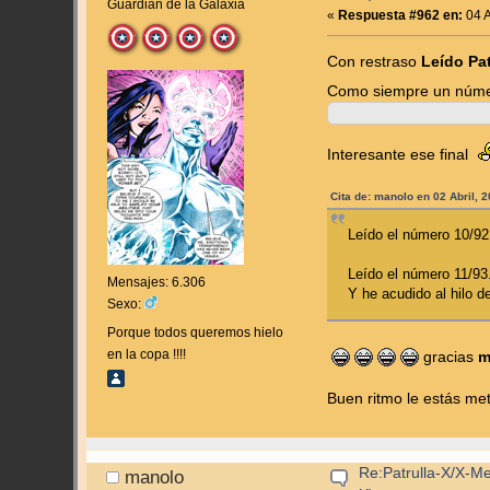
Guardián de la Galaxia
«
Respuesta #962 en:
04 A
Con restraso
Leído Pat
Como siempre un núm
Interesante ese final
Cita de: manolo en 02 Abril, 
Leído el número 10/92 
Leído el número 11/93.
Mensajes: 6.306
Y he acudido al hilo 
Sexo:
Porque todos queremos hielo
en la copa !!!!
gracias
m
Buen ritmo le estás me
Re:Patrulla-X/X-M
manolo