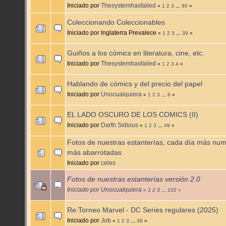
Iniciado por
Thesystemhasfailed
«
1
2
3
...
90
»
Coleccionando Coleccionables
Iniciado por Inglaterra Prevalece
«
1
2
3
...
39
»
Guiños a los cómics en literatura, cine, etc.
Iniciado por
Thesystemhasfailed
«
1
2
3
4
»
Hablando de cómics y del precio del papel
Iniciado por
Unocualquiera
«
1
2
3
...
6
»
EL LADO OSCURO DE LOS COMICS (II)
Iniciado por
Darth Sidious
«
1
2
3
...
49
»
Fotos de nuestras estanterías, cada día más nu
más abarrotadas
Iniciado por
celes
Fotos de nuestras estanterías versión 2.0
Iniciado por
Unocualquiera
«
1
2
3
...
102
»
Re:Torneo Marvel - DC Series regulares (2025)
Iniciado por
Job
«
1
2
3
...
38
»