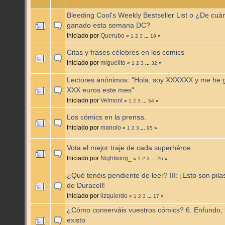
Bleeding Cool's Weekly Bestseller List o ¿De cuá
ganado esta semana DC?
Iniciado por
Querubo
«
1
2
3
...
19
»
Citas y frases célebres en los comics
Iniciado por
miguelito
«
1
2
3
...
32
»
Lectores anónimos: "Hola, soy XXXXXX y me he 
XXX euros este mes"
Iniciado por
Velmont
«
1
2
3
...
54
»
Los cómics en la prensa.
Iniciado por
manolo
«
1
2
3
...
95
»
Vota el mejor traje de cada superhéroe
Iniciado por
Nightwing_
«
1
2
3
...
26
»
¿Qué tenéis pendiente de leer? III: ¡Esto son pila
de Duracell!
Iniciado por
iizquierdo
«
1
2
3
...
17
»
¿Cómo conserváis vuestros cómics? 6. Enfundo, 
existo