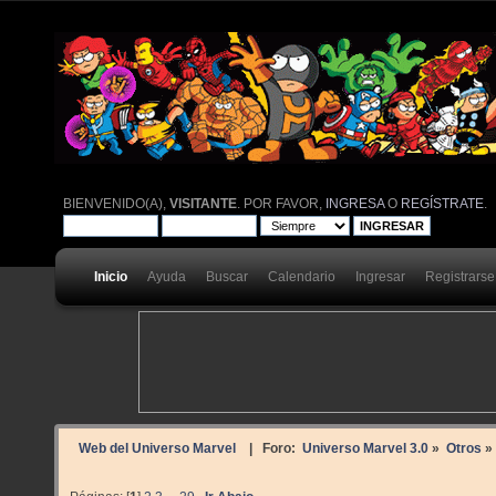
BIENVENIDO(A),
VISITANTE
. POR FAVOR,
INGRESA
O
REGÍSTRATE
.
Inicio
Ayuda
Buscar
Calendario
Ingresar
Registrarse
Web del Universo Marvel
| Foro:
Universo Marvel 3.0
»
Otros
»