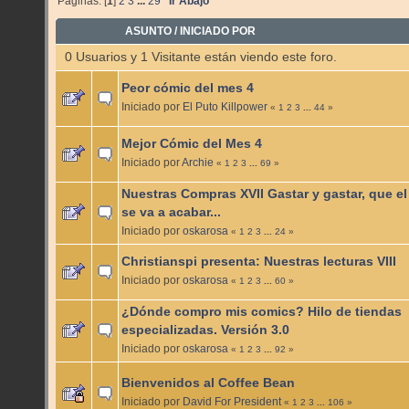
Páginas: [
1
]
2
3
...
29
Ir Abajo
ASUNTO
/
INICIADO POR
0 Usuarios y 1 Visitante están viendo este foro.
Peor cómic del mes 4
Iniciado por
El Puto Killpower
«
1
2
3
...
44
»
Mejor Cómic del Mes 4
Iniciado por
Archie
«
1
2
3
...
69
»
Nuestras Compras XVII Gastar y gastar, que e
se va a acabar...
Iniciado por
oskarosa
«
1
2
3
...
24
»
Christianspi presenta: Nuestras lecturas VIII
Iniciado por
oskarosa
«
1
2
3
...
60
»
¿Dónde compro mis comics? Hilo de tiendas
especializadas. Versión 3.0
Iniciado por
oskarosa
«
1
2
3
...
92
»
Bienvenidos al Coffee Bean
Iniciado por
David For President
«
1
2
3
...
106
»