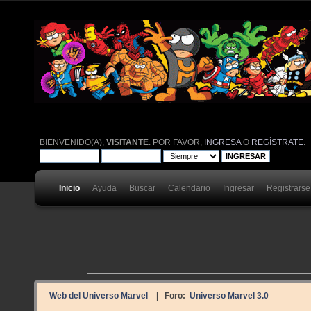
BIENVENIDO(A),
VISITANTE
. POR FAVOR,
INGRESA
O
REGÍSTRATE
.
Inicio
Ayuda
Buscar
Calendario
Ingresar
Registrarse
Web del Universo Marvel
| Foro:
Universo Marvel 3.0