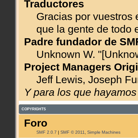
Traductores
Gracias por vuestros 
que la gente de todo
Padre fundador de SM
Unknown W. "[Unknow
Project Managers Orig
Jeff Lewis, Joseph F
Y para los que hayamos 
COPYRIGHTS
Foro
SMF 2.0.7
|
SMF © 2011
,
Simple Machines