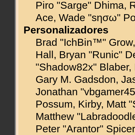
Piro "Sarge" Dhima, R
Ace, Wade "sησω" Po
Personalizadores
Brad "IchBin™" Gro
Hall, Bryan "Runic" D
"Shadow82x" Blaber, 
Gary M. Gadsdon, Jas
Jonathan "vbgamer45" 
Possum, Kirby, Matt
Matthew "Labradoodle
Peter "Arantor" Spice