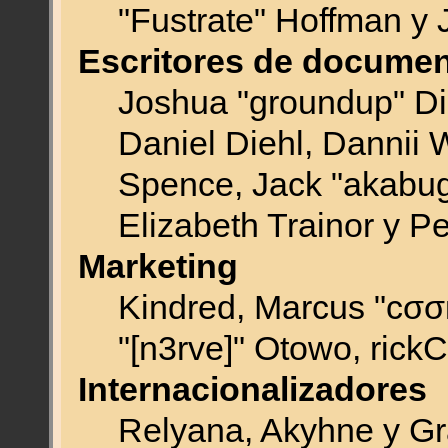
"Fustrate" Hoffman y 
Escritores de documen
Joshua "groundup" Dic
Daniel Diehl, Dannii 
Spence, Jack "akabu
Elizabeth Trainor y P
Marketing
Kindred, Marcus "cσσ
"[n3rve]" Otowo, rick
Internacionalizadores
Relyana, Akyhne y G