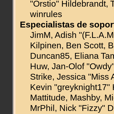
"Orstio" Hildebrandt, 
winrules
Especialistas de sopor
JimM, Adish "(F.L.A.M.
Kilpinen, Ben Scott, 
Duncan85, Eliana Tame
Huw, Jan-Olof "Owdy"
Strike, Jessica "Miss
Kevin "greyknight17" H
Mattitude, Mashby, Mic
MrPhil, Nick "Fizzy" D