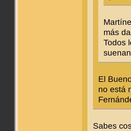
Martín
más da
Todos l
suenan
El Bueno
no está 
Fernánde
Sabes cos