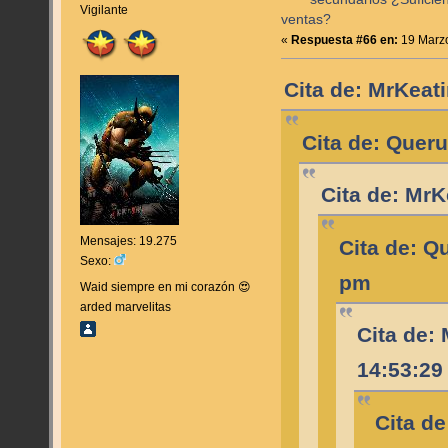
Vigilante
ventas?
«
Respuesta #66 en:
19 Marzo
Cita de: MrKeat
Cita de: Quer
Cita de: MrK
Mensajes: 19.275
Cita de: Q
Sexo:
pm
Waid siempre en mi corazón 😍
arded marvelitas
Cita de:
14:53:29
Cita d