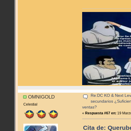
Re:DC KO & Next Level
OMNIGOLD
secundarios ¿Suficie
Celestial
ventas?
«
Respuesta #67 en:
19 Marzo
Cita de: Querub