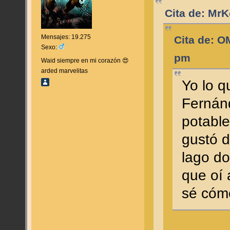
Cita de: MrK
Mensajes: 19.275
Cita de: O
Sexo:
pm
Waid siempre en mi corazón 😍
arded marvelitas
Yo lo q
Fernán
potable
gustó 
lago do
que oí 
sé cómo