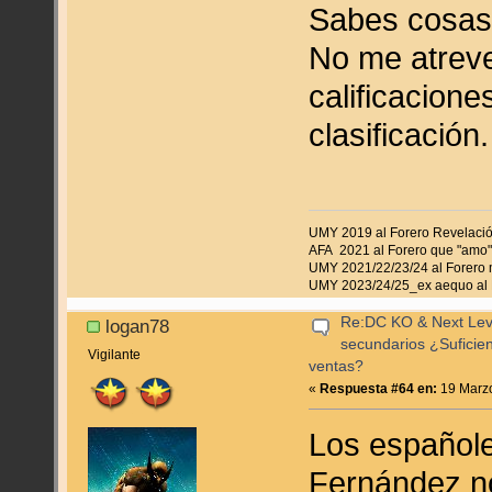
Sabes cosas
No me atreve
calificacione
clasificación.
UMY 2019 al Forero Revelaci
AFA 2021 al Forero que "amo"
UMY 2021/22/23/24 al Forero 
UMY 2023/24/25_ex aequo al 
Re:DC KO & Next Level
logan78
secundarios ¿Suficie
Vigilante
ventas?
«
Respuesta #64 en:
19 Marzo
Los españole
Fernández n