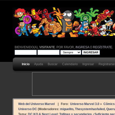
BIENVENIDO(A),
VISITANTE
. POR FAVOR,
INGRESA
O
REGÍSTRATE
.
Inicio
Ayuda
Buscar
Calendario
Ingresar
Registrarse
Web del Universo Marvel
| Foro:
Universo Marvel 3.0
»
Cómics
Universo DC
(Moderadores:
miguelito
,
Thesystemhasfailed
,
Quer
Tema:
DC KO & Next Level: Tollinas y secundarios ¿Suficiente pa