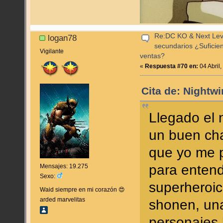
Re:DC KO & Next Level
logan78
secundarios ¿Suficie
Vigilante
ventas?
«
Respuesta #70 en:
04 Abril
Cita de: Nightwi
Llegado el 
un buen cha
que yo me p
para entend
Mensajes: 19.275
Sexo:
superheroico
Waid siempre en mi corazón 😍
arded marvelitas
shonen, una
personajes