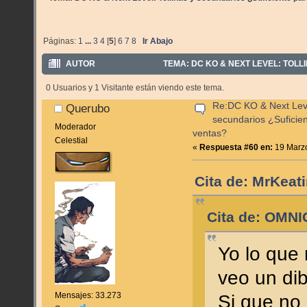
Páginas:
1
...
3
4
[
5
]
6
7
8
Ir Abajo
AUTOR
TEMA: DC KO & NEXT LEVEL: TOL
16225 VECES)
0 Usuarios y 1 Visitante están viendo este tema.
Re:DC KO & Next Level
Querubo
secundarios ¿Suficie
Moderador
ventas?
Celestial
«
Respuesta #60 en:
19 Marzo
Cita de: MrKeat
Cita de: OMNI
Yo lo que
veo un dib
Mensajes: 33.273
Si que no