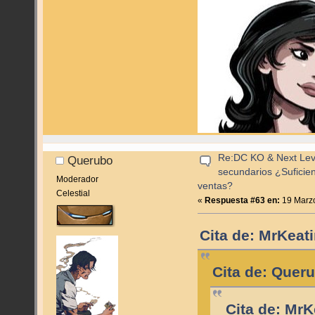
Re:DC KO & Next Level
Querubo
secundarios ¿Suficie
Moderador
ventas?
Celestial
«
Respuesta #63 en:
19 Marzo
Cita de: MrKeat
Cita de: Quer
Cita de: MrK