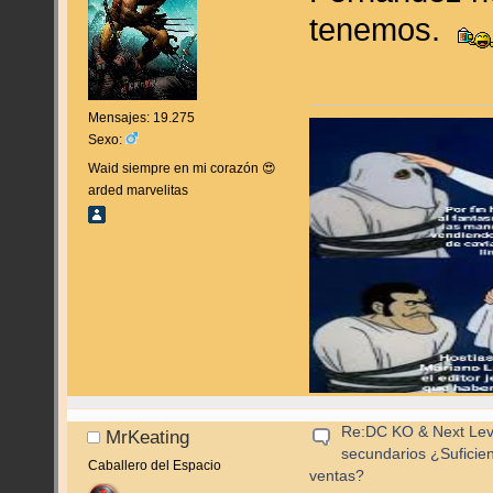
tenemos.
Mensajes: 19.275
Sexo:
Waid siempre en mi corazón 😍
arded marvelitas
Re:DC KO & Next Level
MrKeating
secundarios ¿Suficie
Caballero del Espacio
ventas?