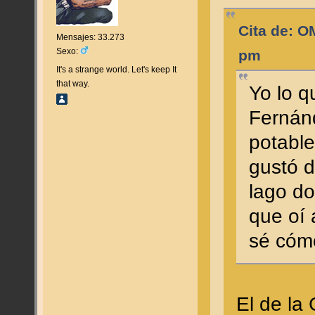
Cita de: O
Mensajes: 33.273
Sexo:
pm
It's a strange world. Let's keep It
that way.
Yo lo q
Fernán
potable
gustó 
lago do
que oí 
sé cómo
El de la 