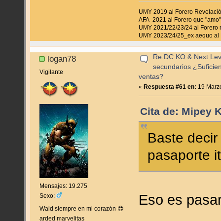
UMY 2019 al Forero Revelaci
AFA 2021 al Forero que "amo"
UMY 2021/22/23/24 al Forero 
UMY 2023/24/25_ex aequo al 
Re:DC KO & Next Level
logan78
secundarios ¿Suficie
Vigilante
ventas?
«
Respuesta #61 en:
19 Marzo
Cita de: Mipey 
Baste decir
pasaporte it
Mensajes: 19.275
Eso es pasar
Sexo:
Waid siempre en mi corazón 😍
arded marvelitas