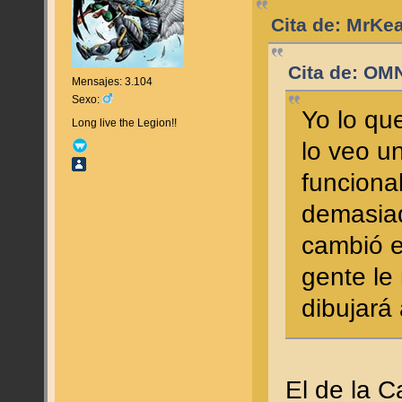
Cita de: MrKe
Cita de: OM
Mensajes: 3.104
Sexo:
Yo lo qu
Long live the Legion!!
lo veo u
funciona
demasiad
cambió el
gente le
dibujará
El de la C