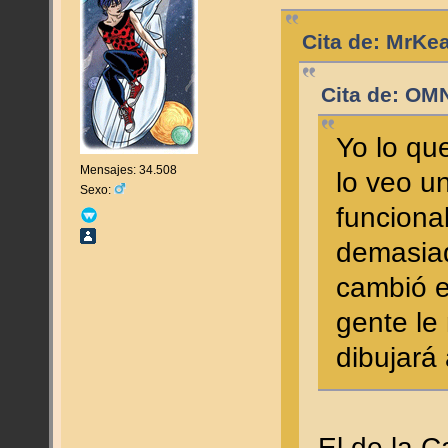
Cita de: MrKe
Cita de: OM
Yo lo qu
Mensajes: 34.508
lo veo u
Sexo:
funciona
demasiad
cambió el
gente le
dibujará
El de la C