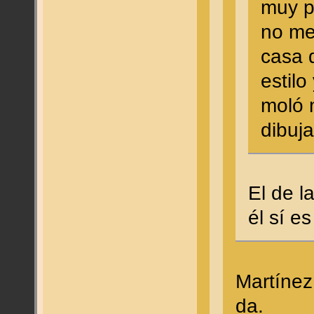
muy p
no me
casa 
estilo
moló 
dibuj
El de l
él sí e
Martínez
da.