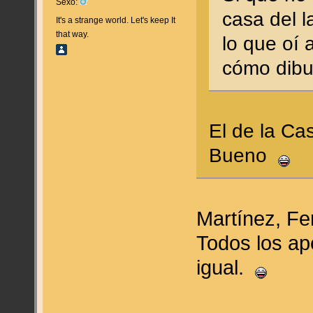
Sexo:
casa del l
It's a strange world. Let's keep It
that way.
lo que oí 
cómo dibu
El de la Cas
Bueno
Martínez, F
Todos los ap
igual.