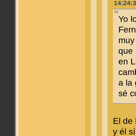
14:24:
Yo l
Fern
muy 
que 
en L
camb
a la
sé c
El de
y él 