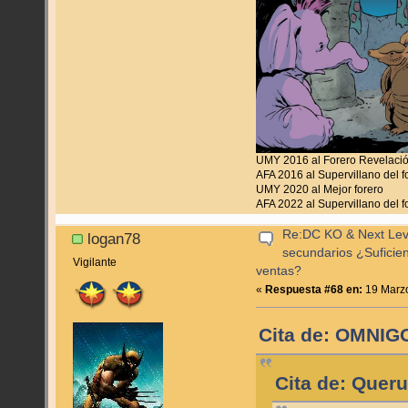
UMY 2016 al Forero Revelaci
AFA 2016 al Supervillano del f
UMY 2020 al Mejor forero
AFA 2022 al Supervillano del f
Re:DC KO & Next Level
logan78
secundarios ¿Suficie
Vigilante
ventas?
«
Respuesta #68 en:
19 Marzo
Cita de: OMNIGO
Cita de: Quer