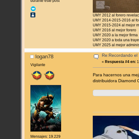
durante este post
UMY 2012 al forero revela
UMY 2014-2015-2016 al for
UMY 2015-2024 al mejor 
UMY 2016 al mejor forero
UMY 2020 a la mejor firma
UMY 2020 a toda una traye
UMY 2025 al mejor adminis
Re:Recordando el 
logan78
«
Respuesta #4 en:
1
Vigilante
Para hacernos una mejo
distribuidora Diamond 
Mensajes: 19.229