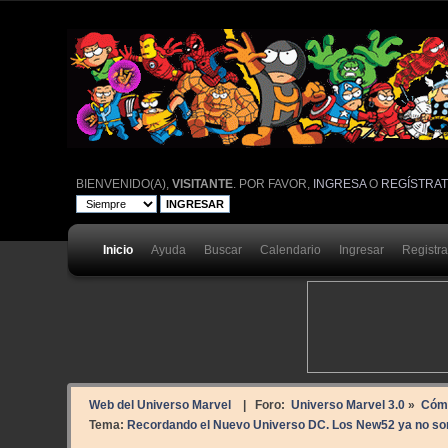
BIENVENIDO(A),
VISITANTE
. POR FAVOR,
INGRESA
O
REGÍSTRA
Inicio
Ayuda
Buscar
Calendario
Ingresar
Registr
Web del Universo Marvel
| Foro:
Universo Marvel 3.0
»
Cóm
Tema:
Recordando el Nuevo Universo DC. Los New52 ya no son