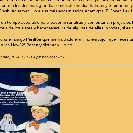
dudar a los dos más grandes iconos del medio, Batman y Superman, y
ash, Aquaman....o a sus más encarnizados enemigos: El Joker, Lex Lut
n tiempo aceptable para poder mirar atrás y comentar sin prejuicios l
toria de los supes y hacer relectura de algunas de ellas, o todas, si e
acias al amigo
Perillós
que me ha dado el último empujón que necesita
a los New52! Pasen y disfruten....o no.
Febrero, 2024, 12:12:04 pm por logan78
»