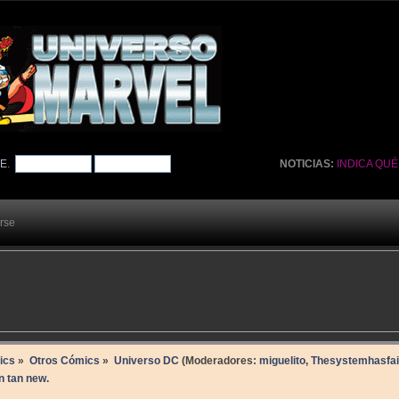
TE
.
NOTICIAS:
INDICA QU
arse
ics
»
Otros Cómics
»
Universo DC
(Moderadores:
miguelito
,
Thesystemhasfai
 tan new.