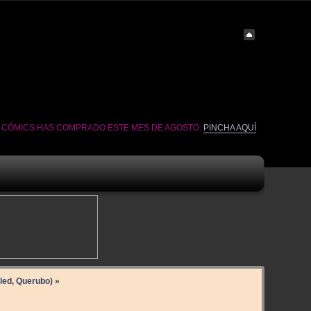
É CÓMICS HAS COMPRADO ESTE MES DE AGOSTO.
PINCHA AQUÍ
.
led
,
Querubo
) »