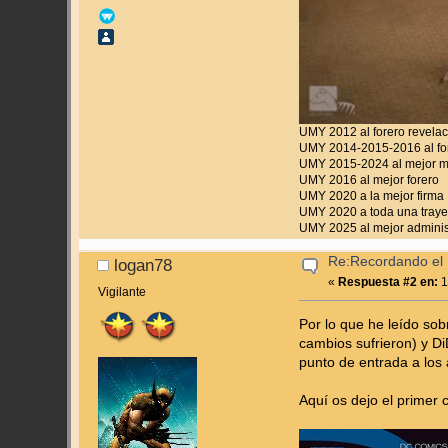
UMY 2012 al forero revela
UMY 2014-2015-2016 al for
UMY 2015-2024 al mejor 
UMY 2016 al mejor forero
UMY 2020 a la mejor firma
UMY 2020 a toda una traye
UMY 2025 al mejor adminis
Re:Recordando el 
logan78
«
Respuesta #2 en:
1
Vigilante
Por lo que he leído so
cambios sufrieron) y Di
punto de entrada a los 
Aquí os dejo el primer