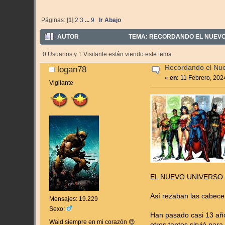
Páginas: [
1
]
2
3
...
9
Ir Abajo
AUTOR
TEMA: RECORDANDO EL NUEVO U
0 Usuarios y 1 Visitante están viendo este tema.
Recordando el Nue
logan78
«
en:
11 Febrero, 202
Vigilante
EL NUEVO UNIVERSO 
Así rezaban las cabece
Mensajes: 19.229
Sexo:
Han pasado casi 13 año
Waid siempre en mi corazón 😍
otros tantos sirvió par