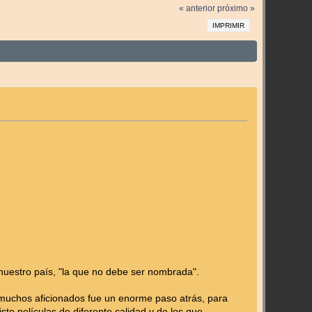
« anterior
próximo »
IMPRIMIR
 nuestro país, "la que no debe ser nombrada".
muchos aficionados fue un enorme paso atrás, para
to películas de diferente calidad y de los que