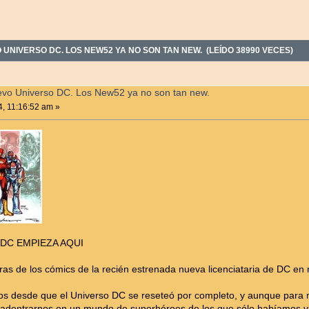
NIVERSO DC. LOS NEW52 YA NO SON TAN NEW. (LEÍDO 38990 VECES)
vo Universo DC. Los New52 ya no son tan new.
4, 11:16:52 am »
DC EMPIEZA AQUI
ras de los cómics de la recién estrenada nueva licenciataria de DC en
s desde que el Universo DC se reseteó por completo, y aunque para 
a adentrarnos en un mundo de superhéroes de los que sólo habíamos vis