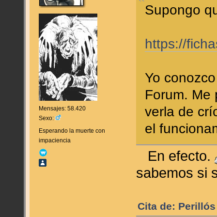
Supongo que
https://fic
Yo conozco 
Forum. Me 
verla de crí
Mensajes: 58.420
Sexo:
el funciona
Esperando la muerte con
impaciencia
En efecto.
sabemos si s
Cita de: Perilló