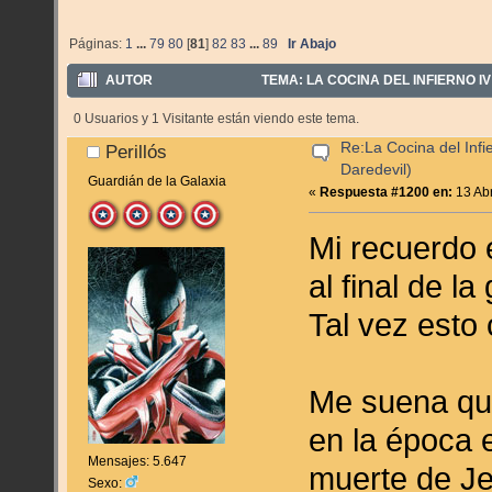
Páginas:
1
...
79
80
[
81
]
82
83
...
89
Ir Abajo
AUTOR
TEMA: LA COCINA DEL INFIERNO IV 
0 Usuarios y 1 Visitante están viendo este tema.
Re:La Cocina del Infie
Perillós
Daredevil)
Guardián de la Galaxia
«
Respuesta #1200 en:
13 Abr
Mi recuerdo
al final de l
Tal vez esto
Me suena que
en la época e
Mensajes: 5.647
muerte de Je
Sexo: