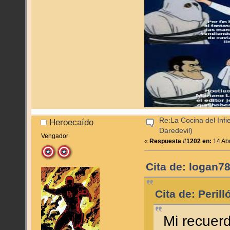
Re:La Cocina del Infie
Heroecaído
Daredevil)
Vengador
«
Respuesta #1202 en:
14 Abr
Cita de: logan78
Cita de: Peril
Mi recuer