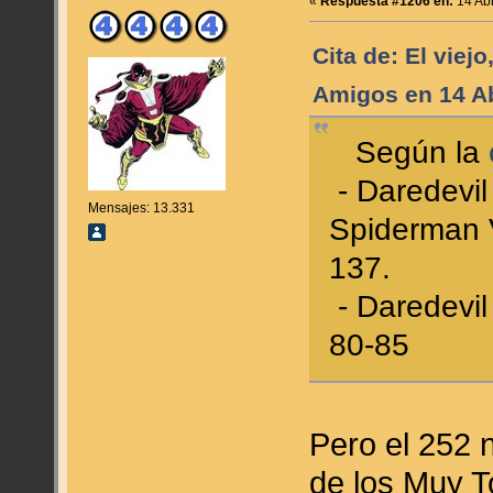
«
Respuesta #1206 en:
14 Abr
Cita de: El viejo
Amigos en 14 Ab
Según la
- Daredevil
Mensajes: 13.331
Spiderman V
137.
- Daredevil
80-85
Pero el 252 n
de los Muy T