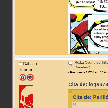
Re:La Cocina del Infie
Dahaka
Daredevil)
Vengador
«
Respuesta #1203 en:
14 Abr
Cita de: logan78
Cita de: Peril