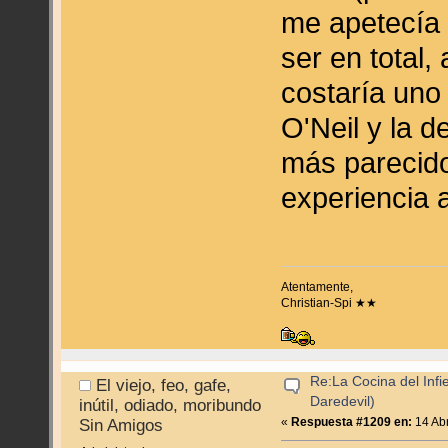
me apetecía
ser en total,
costaría uno
O'Neil y la d
más parecido 
experiencia 
Atentamente,
Christian-Spi ★★
Re:La Cocina del Infie
El viejo, feo, gafe,
Daredevil)
inútil, odiado, moribundo
«
Respuesta #1209 en:
14 Abr
Sin Amigos