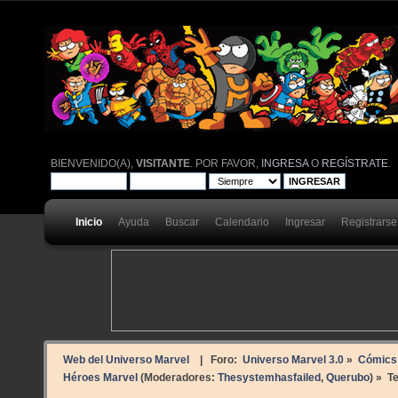
BIENVENIDO(A),
VISITANTE
. POR FAVOR,
INGRESA
O
REGÍSTRATE
.
Inicio
Ayuda
Buscar
Calendario
Ingresar
Registrarse
Web del Universo Marvel
| Foro:
Universo Marvel 3.0
»
Cómics
Héroes Marvel
(Moderadores:
Thesystemhasfailed
,
Querubo
) »
T