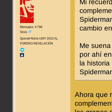
Mi recuer
complement
Spiderman
cambio en
Mensajes: 4.796
Sexo:
Queralt-Núria UMY 2022 AL
FORERO REVELACIÓN
Me suena 
por ahí e
la histori
Spiderma
Ahora que r
complement