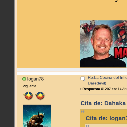
Re:La Cocina del Infie
logan78
Daredevil)
Vigilante
«
Respuesta #1207 en:
14 Abr
Cita de: Dahaka 
Cita de: logan