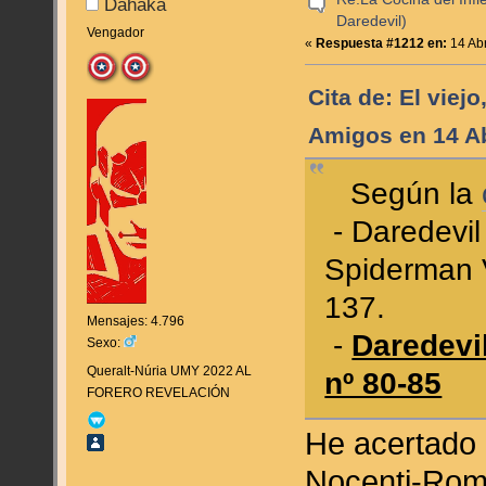
Dahaka
Daredevil)
Vengador
«
Respuesta #1212 en:
14 Abr
Cita de: El viejo
Amigos en 14 Ab
Según la
- Daredevil
Spiderman V
137.
Mensajes: 4.796
-
Daredevil
Sexo:
Queralt-Núria UMY 2022 AL
nº 80-85
FORERO REVELACIÓN
He acertado 
Nocenti-Romi