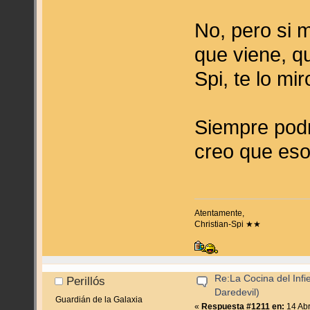
No, pero si 
que viene, q
Spi, te lo mi
Siempre podr
creo que es
Atentamente,
Christian-Spi ★★
Re:La Cocina del Infie
Perillós
Daredevil)
Guardián de la Galaxia
«
Respuesta #1211 en:
14 Abr