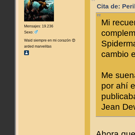
Cita de: Per
Mi recu
Mensajes: 19.236
compleme
Sexo:
Waid siempre en mi corazón 😍
Spiderma
arded marvelitas
cambio 
Me suena
por ahí 
publicab
Jean Dew
Ahora que