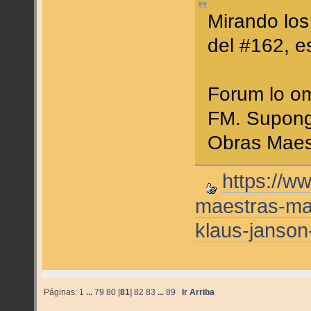
Mirando los
del #162, e
Forum lo om
FM. Supongo
Obras Maes
https://w
maestras-mar
klaus-janso
Páginas:
1
...
79
80
[
81
]
82
83
...
89
Ir Arriba