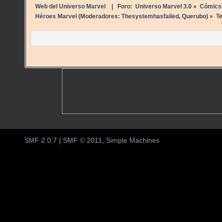
Web del Universo Marvel
| Foro:
Universo Marvel 3.0
»
Cómics
Héroes Marvel
(Moderadores:
Thesystemhasfailed
,
Querubo
) »
T
SMF 2.0.7
|
SMF © 2011
,
Simple Machines