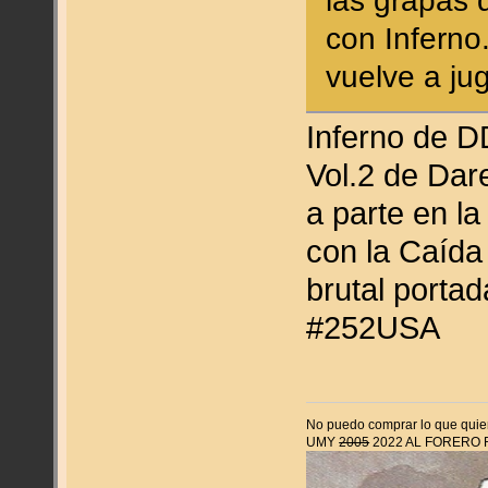
las grapas 
con Inferno
vuelve a ju
Inferno de DD
Vol.2 de Dar
a parte en la
con la Caída
brutal porta
#252USA
No puedo comprar lo que quier
UMY
2005
2022 AL FORERO