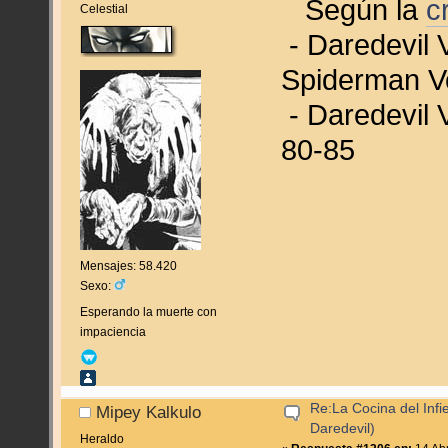
Según la
c
Celestial
- Daredevil 
Spiderman Vo
- Daredevil V
80-85
Mensajes: 58.420
Sexo:
Esperando la muerte con
impaciencia
Re:La Cocina del Infie
Mipey Kalkulo
Daredevil)
Heraldo