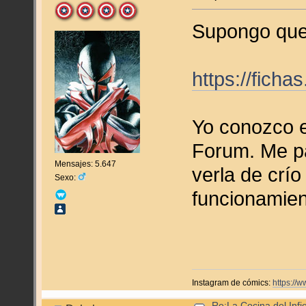
Supongo que 
https://fich
Yo conozco e
Forum. Me pa
Mensajes: 5.647
verla de crío
Sexo:
funcionamien
Instagram de cómics:
https://
Re:La Cocina del Infie