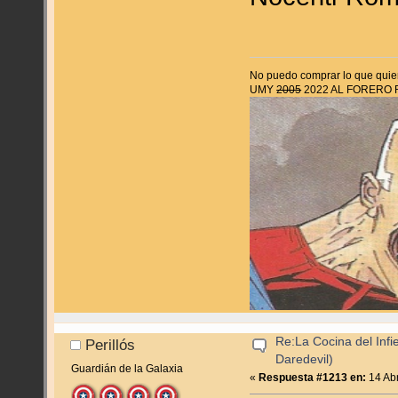
No puedo comprar lo que quier
UMY
2005
2022 AL FORERO
Re:La Cocina del Infie
Perillós
Daredevil)
Guardián de la Galaxia
«
Respuesta #1213 en:
14 Abr