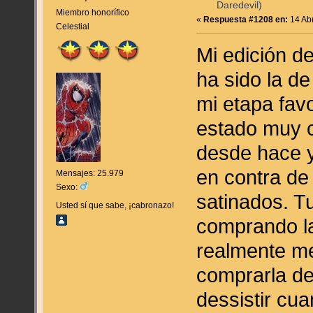
Daredevil)
Miembro honorífico
«
Respuesta #1208 en:
14 Abr
Celestial
Mi edición de
ha sido la de
mi etapa fav
estado muy c
desde hace y
en contra de
Mensajes: 25.979
Sexo:
satinados. T
Usted sí que sabe, ¡cabronazo!
comprando la 
realmente me
comprarla de
dessistir cu