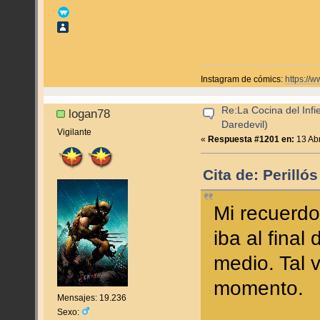
Instagram de cómics:
https://
Re:La Cocina del Infie
logan78
Daredevil)
Vigilante
«
Respuesta #1201 en:
13 Abr
Cita de: Perilló
Mi recuerd
iba al fina
medio. Tal 
momento.
Mensajes: 19.236
Sexo: