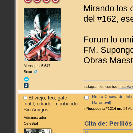
Mirando los 
del #162, ese
Forum lo omi
FM. Supongo 
Obras Maest
Mensajes: 5.647
Sexo:
Instagram de cómics:
https://
Re:La Cocina del Infie
El viejo, feo, gafe,
Daredevil)
inútil, odiado, moribundo
«
Respuesta #1214 en:
14 Abr
Sin Amigos
Administrador
Cita de: Perilló
Celestial