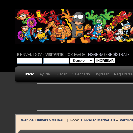
BIENVENIDO(A),
VISITANTE
. POR FAVOR,
INGRESA
O
REGÍSTRATE
.
Inicio
Ayuda
Buscar
Calendario
Ingresar
Registrarse
Web del Universo Marvel
| Foro:
Universo Marvel 3.0
»
Perfil de