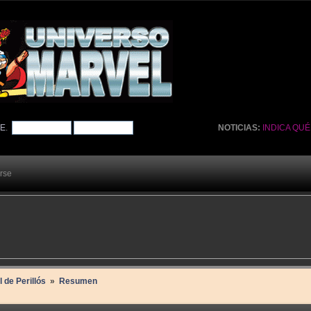
TE
.
NOTICIAS:
INDICA QU
arse
l de Perillós 
»
Resumen