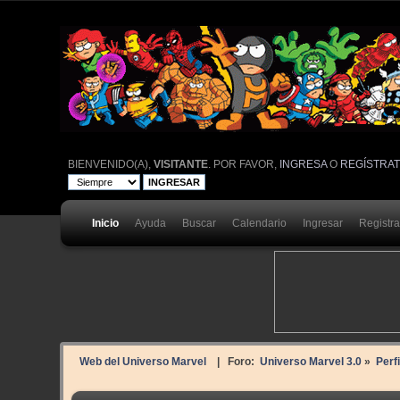
BIENVENIDO(A),
VISITANTE
. POR FAVOR,
INGRESA
O
REGÍSTRA
Inicio
Ayuda
Buscar
Calendario
Ingresar
Registr
Web del Universo Marvel
| Foro:
Universo Marvel 3.0
»
Perfi