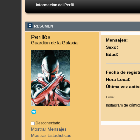
Información del Perfil
RESUMEN
Perillós 
Mensajes:
Guardián de la Galaxia
Sexo:
Edad:
Fecha de regist
Hora Local:
Última vez activ
Firma:
Instagram de cómic
Desconectado
Mostrar Mensajes
Mostrar Estadísticas