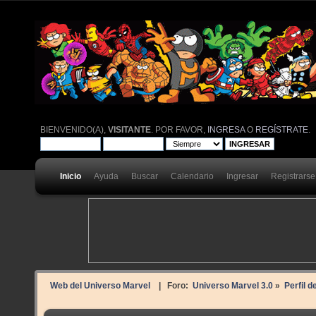
BIENVENIDO(A),
VISITANTE
. POR FAVOR,
INGRESA
O
REGÍSTRATE
.
Inicio
Ayuda
Buscar
Calendario
Ingresar
Registrarse
Web del Universo Marvel
| Foro:
Universo Marvel 3.0
»
Perfil d