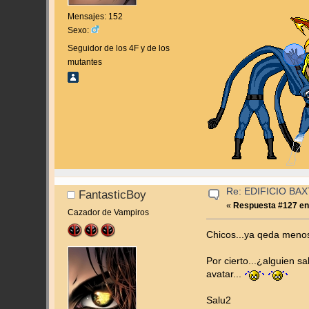
Mensajes: 152
Sexo:
Seguidor de los 4F y de los
mutantes
Re: EDIFICIO BAXT
FantasticBoy
«
Respuesta #127 en
Cazador de Vampiros
Chicos...ya qeda menos
Por cierto...¿alguien s
avatar...
Salu2