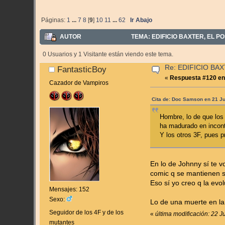
Páginas:
1
...
7
8
[
9
]
10
11
...
62
Ir Abajo
AUTOR
TEMA: EDIFICIO BAXTER, EL P
0 Usuarios y 1 Visitante están viendo este tema.
Re: EDIFICIO BAXT
FantasticBoy
«
Respuesta #120 en
Cazador de Vampiros
Cita de: Doc Samson en 21 Ju
Hombre, lo de que los 
ha madurado en incont
Y los otros 3F, pues p
En lo de Johnny sí te 
comic q se mantienen s
Eso sí yo creo q la evo
Mensajes: 152
Sexo:
Lo de una muerte en la 
Seguidor de los 4F y de los
«
última modificación: 22 J
mutantes