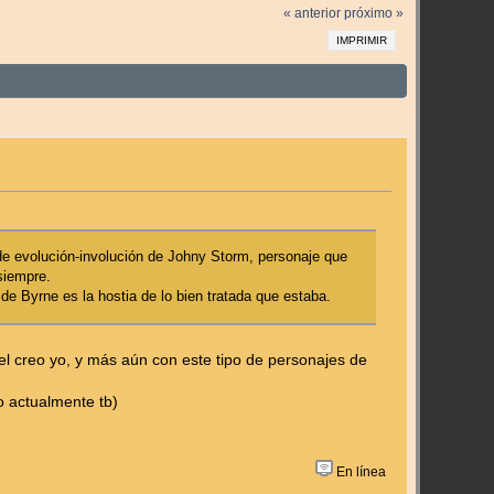
« anterior
próximo »
IMPRIMIR
 de evolución-involución de Johny Storm, personaje que
siempre.
de Byrne es la hostia de lo bien tratada que estaba.
l creo yo, y más aún con este tipo de personajes de
o actualmente tb)
En línea