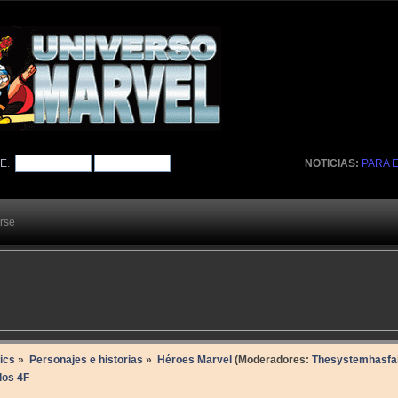
TE
.
NOTICIAS:
PARA 
arse
ics
»
Personajes e historias
»
Héroes Marvel
(Moderadores:
Thesystemhasfai
los 4F