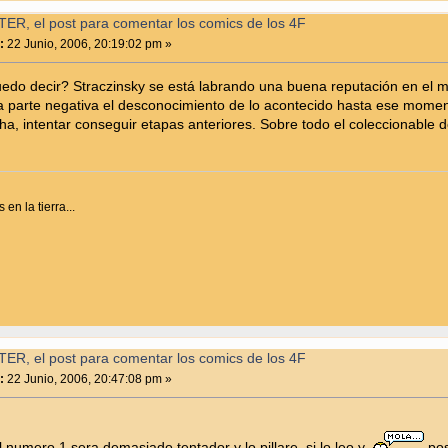
ER, el post para comentar los comics de los 4F
:
22 Junio, 2006, 20:19:02 pm »
uedo decir? Straczinsky se está labrando una buena reputación en el 
la parte negativa el desconocimiento de lo acontecido hasta ese momen
a, intentar conseguir etapas anteriores. Sobre todo el coleccionable d
en la tierra...
ER, el post para comentar los comics de los 4F
:
22 Junio, 2006, 20:47:08 pm »
l numero 1 sera demasiado tentador y lo pillare, si lo leo y
pos