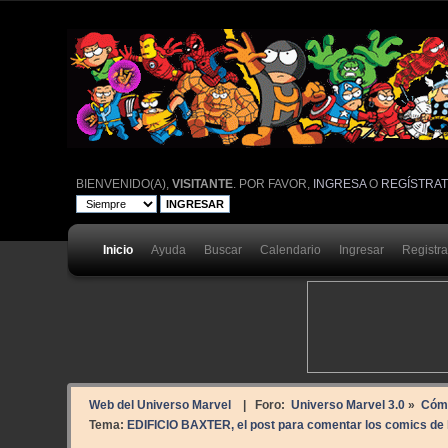
BIENVENIDO(A),
VISITANTE
. POR FAVOR,
INGRESA
O
REGÍSTRA
Inicio
Ayuda
Buscar
Calendario
Ingresar
Registr
Web del Universo Marvel
| Foro:
Universo Marvel 3.0
»
Cóm
Tema:
EDIFICIO BAXTER, el post para comentar los comics de 