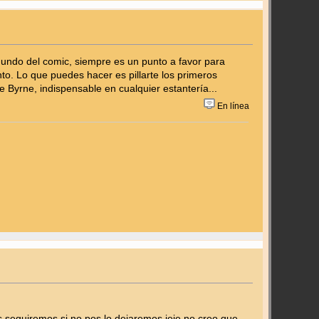
mundo del comic, siempre es un punto a favor para
to. Lo que puedes hacer es pillarte los primeros
e Byrne, indispensable en cualquier estantería...
En línea
 seguiremos si no pos lo dejaremos jeje no creo que