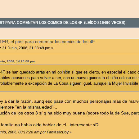
OST PARA COMENTAR LOS COMICS DE LOS 4F (LEÍDO 216490 VECES)
ER, el post para comentar los comics de los 4F
:
21 Junio, 2006, 21:38:49 pm »
nio, 2006, 14:20:08 pm
4F se han quedado atrás en mi opinión si que es cierto, en especial el caso
ables ocasiones para volver a ser, con un nuevo guionista el niño odioso de 
robablemente a excepción de La Cosa siguen igual, aunque la Mujer Invisible 
voy a dar la razón, aunq eso pasa con muchos personajes mas de marve
iempre "en la misma edad"...
lución de los otros 3 sí q ha sido muy buena (sobre todo la de Sue, per
familia no habia oido hablar de el...interesante xD
unio, 2006, 00:17:28 am por FantasticBoy
»