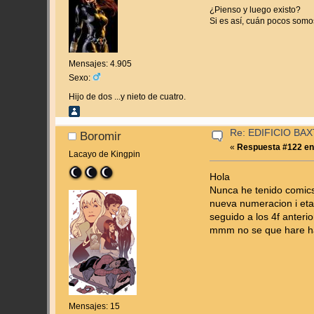
¿Pienso y luego existo?
Si es así, cuán pocos somos 
Mensajes: 4.905
Sexo:
Hijo de dos ...y nieto de cuatro.
Re: EDIFICIO BAXT
Boromir
«
Respuesta #122 en
Lacayo de Kingpin
Hola
Nunca he tenido comics
nueva numeracion i et
seguido a los 4f anteri
mmm no se que hare h
Mensajes: 15