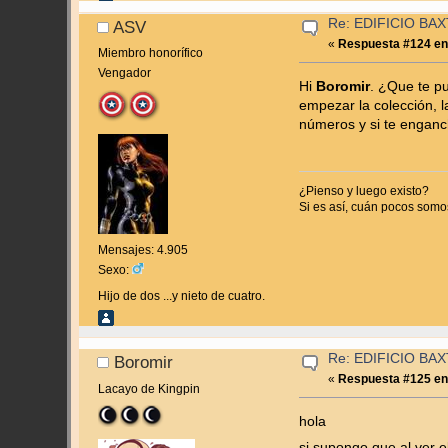
Re: EDIFICIO BAXT
ASV
«
Respuesta #124 en
Miembro honorífico
Vengador
Hi
Boromir
. ¿Que te p
empezar la colección, 
números y si te enganch
¿Pienso y luego existo?
Si es así, cuán pocos somos 
Mensajes: 4.905
Sexo:
Hijo de dos ...y nieto de cuatro.
Re: EDIFICIO BAXT
Boromir
«
Respuesta #125 en
Lacayo de Kingpin
hola
si supongo que al ver e