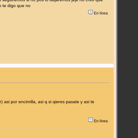
o te digo que no
En línea
si por encimilla, asi q si qieres pasate y asi te
En línea