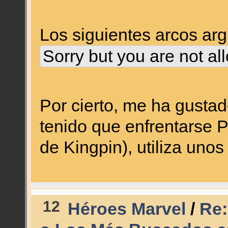
Los siguientes arcos ar
Sorry but you are not al
Por cierto, me ha gusta
tenido que enfrentarse 
de Kingpin), utiliza uno
12
Héroes Marvel
/
Re: