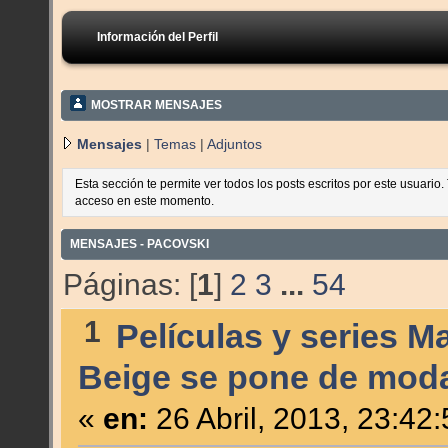
Información del Perfil
MOSTRAR MENSAJES
Mensajes
|
Temas
|
Adjuntos
Esta sección te permite ver todos los posts escritos por este usuario
acceso en este momento.
MENSAJES - PACOVSKI
Páginas: [
1
]
2
3
...
54
1
Películas y series M
Beige se pone de moda 
«
en:
26 Abril, 2013, 23:42