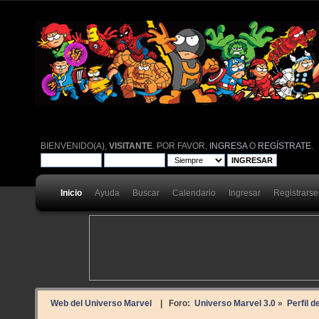
BIENVENIDO(A),
VISITANTE
. POR FAVOR,
INGRESA
O
REGÍSTRATE
.
Inicio
Ayuda
Buscar
Calendario
Ingresar
Registrarse
Web del Universo Marvel
| Foro:
Universo Marvel 3.0
»
Perfil d