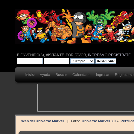
BIENVENIDO(A),
VISITANTE
. POR FAVOR,
INGRESA
O
REGÍSTRATE
.
Inicio
Ayuda
Buscar
Calendario
Ingresar
Registrarse
Web del Universo Marvel
| Foro:
Universo Marvel 3.0
»
Perfil d