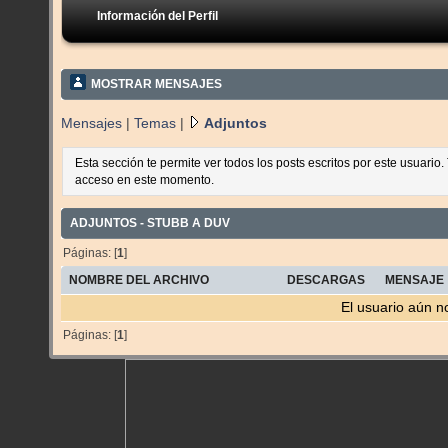
Información del Perfil
MOSTRAR MENSAJES
Mensajes
|
Temas
|
Adjuntos
Esta sección te permite ver todos los posts escritos por este usuario
acceso en este momento.
ADJUNTOS - STUBB A DUV
Páginas: [
1
]
NOMBRE DEL ARCHIVO
DESCARGAS
MENSAJE
El usuario aún n
Páginas: [
1
]