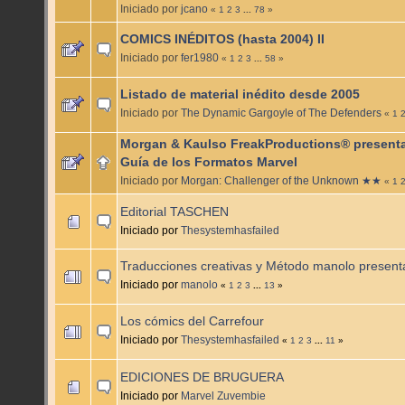
Iniciado por
jcano
«
1
2
3
...
78
»
COMICS INÉDITOS (hasta 2004) II
Iniciado por
fer1980
«
1
2
3
...
58
»
Listado de material inédito desde 2005
Iniciado por
The Dynamic Gargoyle of The Defenders
«
1
Morgan & Kaulso FreakProductions® presenta
Guía de los Formatos Marvel
Iniciado por
Morgan: Challenger of the Unknown ★★
«
1
Editorial TASCHEN
Iniciado por
Thesystemhasfailed
Traducciones creativas y Método manolo presenta
Iniciado por
manolo
«
1
2
3
...
13
»
Los cómics del Carrefour
Iniciado por
Thesystemhasfailed
«
1
2
3
...
11
»
EDICIONES DE BRUGUERA
Iniciado por
Marvel Zuvembie