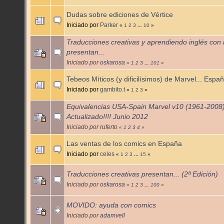
Dudas sobre ediciones de Vértice
Iniciado por
Parker
«
1
2
3
...
10
»
Traducciones creativas y aprendiendo inglés con
presentan...
Iniciado por
oskarosa
«
1
2
3
...
101
»
Tebeos Míticos (y dificilísimos) de Marvel... Espa
Iniciado por
gambito.t
«
1
2
3
»
Equivalencias USA-Spain Marvel v10 (1961-2008
Actualizado!!!! Junio 2012
Iniciado por ruferto
«
1
2
3
4
»
Las ventas de los comics en España
Iniciado por
celes
«
1
2
3
...
15
»
Traducciones creativas presentan... (2ª Edición)
Iniciado por
oskarosa
«
1
2
3
...
100
»
MOVIDO: ayuda con comics
Iniciado por
adamvell