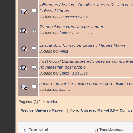
¿Formato Absolute, Omnibus, Integral?...y el cas
Colossal Conan
Iniciado por
dreamercast
«
1
2
»
Traducciones creativas presentan...
Iniciado por
Bruixot
«
1
2
3
...
57
»
Buscando información Sagas y Heroes Marvel
Iniciado por
wingt
Post Oficial:Dudas sobre ediciones de cómics Ma
no necesitan post propio
Iniciado por
Chips
«
1
2
3
...
60
»
spiderman vertice: mismo numero pero distinto c
Iniciado por
karack
Páginas: [
1
]
2
Ir Arriba
Web del Universo Marvel
| Foro:
Universo Marvel 3.0
»
Cómics
Tema normal
Tema bloqueado