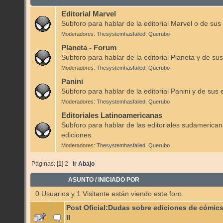
Editorial Marvel
Subforo para hablar de la editorial Marvel o de sus
Moderadores:
Thesystemhasfailed
,
Querubo
Planeta - Forum
Subforo para hablar de la editorial Planeta y de sus
Moderadores:
Thesystemhasfailed
,
Querubo
Panini
Subforo para hablar de la editorial Panini y de sus 
Moderadores:
Thesystemhasfailed
,
Querubo
Editoriales Latinoamericanas
Subforo para hablar de las editoriales sudamerican
ediciones.
Moderadores:
Thesystemhasfailed
,
Querubo
Páginas: [
1
]
2
Ir Abajo
ASUNTO
/
INICIADO POR
0 Usuarios y 1 Visitante están viendo este foro.
Post Oficial:Dudas sobre ediciones de cómics
II