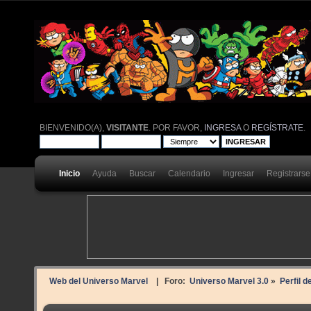
BIENVENIDO(A),
VISITANTE
. POR FAVOR,
INGRESA
O
REGÍSTRATE
.
Inicio
Ayuda
Buscar
Calendario
Ingresar
Registrarse
Web del Universo Marvel
| Foro:
Universo Marvel 3.0
»
Perfil d