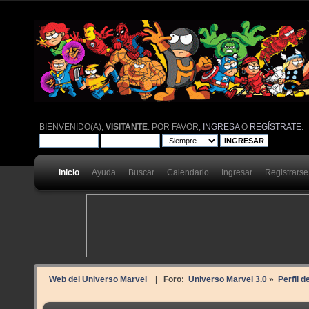
BIENVENIDO(A),
VISITANTE
. POR FAVOR,
INGRESA
O
REGÍSTRATE
.
Inicio
Ayuda
Buscar
Calendario
Ingresar
Registrarse
Web del Universo Marvel
| Foro:
Universo Marvel 3.0
»
Perfil d