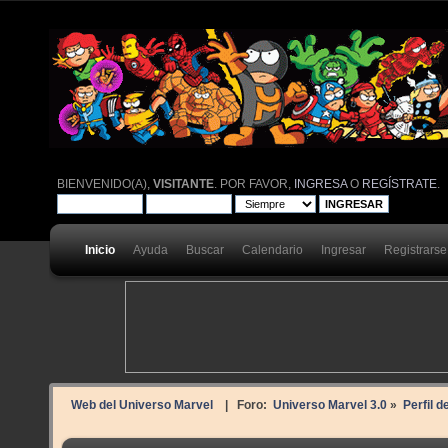
BIENVENIDO(A),
VISITANTE
. POR FAVOR,
INGRESA
O
REGÍSTRATE
.
Inicio
Ayuda
Buscar
Calendario
Ingresar
Registrarse
Web del Universo Marvel
| Foro:
Universo Marvel 3.0
»
Perfil d