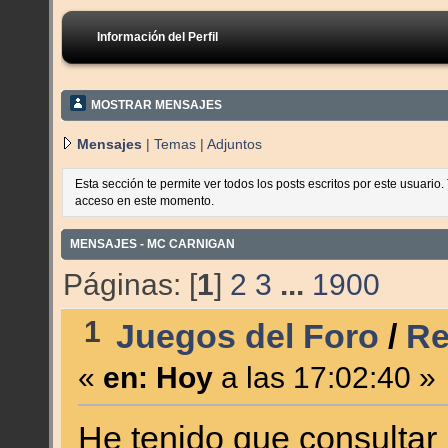
Información del Perfil
MOSTRAR MENSAJES
Mensajes
|
Temas
|
Adjuntos
Esta sección te permite ver todos los posts escritos por este usuario
acceso en este momento.
MENSAJES - MC CARNIGAN
Páginas: [
1
]
2
3
...
1900
1
Juegos del Foro
/
Re
«
en:
Hoy
a las 17:02:40 »
He tenido que consultar 