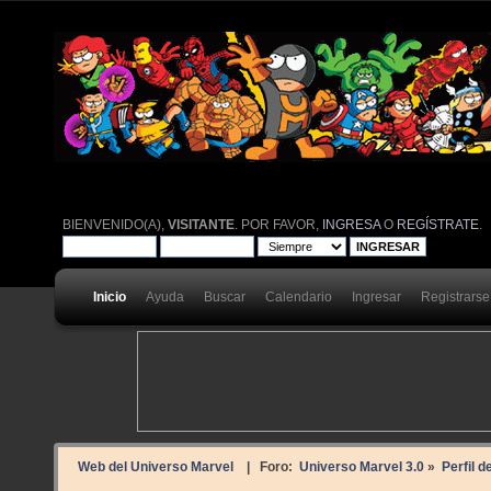
BIENVENIDO(A),
VISITANTE
. POR FAVOR,
INGRESA
O
REGÍSTRATE
.
Inicio
Ayuda
Buscar
Calendario
Ingresar
Registrarse
Web del Universo Marvel
| Foro:
Universo Marvel 3.0
»
Perfil 