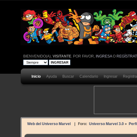
BIENVENIDO(A),
VISITANTE
. POR FAVOR,
INGRESA
O
REGÍSTRA
Inicio
Ayuda
Buscar
Calendario
Ingresar
Registr
Web del Universo Marvel
| Foro:
Universo Marvel 3.0
»
Perfi