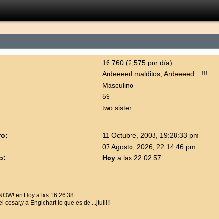
16.760 (2,575 por día)
Ardeeeed malditos, Ardeeeed... !!!
Masculino
59
two sister
ro:
11 Octubre, 2008, 19:28:33 pm
07 Agosto, 2026, 22:14:46 pm
o:
Hoy
a las 22:02:57
 NOW! en Hoy a las 16:26:38
l cesar,y a Englehart lo que es de ...jtull!!!