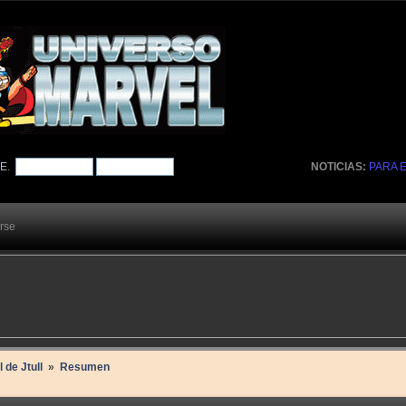
TE
.
NOTICIAS:
PARA 
arse
l de Jtull 
»
Resumen