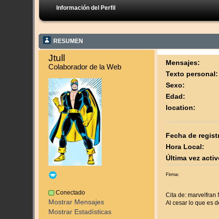
Información del Perfil
RESUMEN
Jtull 
Mensajes:
Colaborador de la Web
Texto personal:
Sexo:
Edad:
location:
Fecha de regist
Hora Local:
Última vez activ
Firma:
Conectado
Cita de: marvelfran
Mostrar Mensajes
Al cesar lo que es de
Mostrar Estadísticas