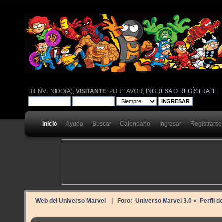
BIENVENIDO(A),
VISITANTE
. POR FAVOR,
INGRESA
O
REGÍSTRATE
.
Inicio
Ayuda
Buscar
Calendario
Ingresar
Registrarse
Web del Universo Marvel
| Foro:
Universo Marvel 3.0
»
Perfil 