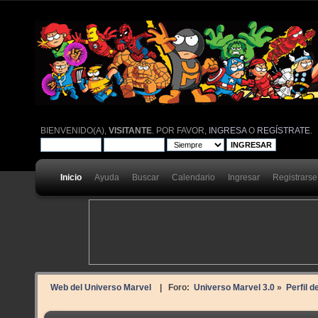
BIENVENIDO(A),
VISITANTE
. POR FAVOR,
INGRESA
O
REGÍSTRATE
.
Inicio
Ayuda
Buscar
Calendario
Ingresar
Registrarse
Web del Universo Marvel
| Foro:
Universo Marvel 3.0
»
Perfil d