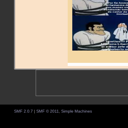
SMF 2.0.7
|
SMF © 2011
,
Simple Machines