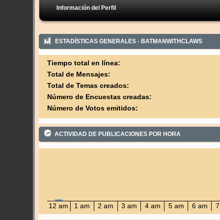
Información del Perfil
ESTADÍSTICAS GENERALES - BATMANWITHCLAWS
Tiempo total en línea:
Total de Mensajes:
Total de Temas creados:
Número de Encuestas creadas:
Número de Votos emitidos:
ACTIVIDAD DE PUBLICACIONES POR HORA
12 am
1 am
2 am
3 am
4 am
5 am
6 am
7