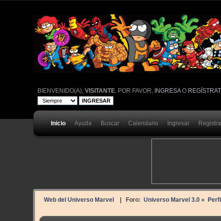
BIENVENIDO(A),
VISITANTE
. POR FAVOR,
INGRESA
O
REGÍSTRA
Inicio
Ayuda
Buscar
Calendario
Ingresar
Registr
Web del Universo Marvel
| Foro:
Universo Marvel 3.0
»
Perf