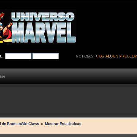
TE
.
NOTICIAS:
¿HAY ALGÚN PROBLEM
arse
il de BatmanWithClaws 
»
Mostrar Estadísticas