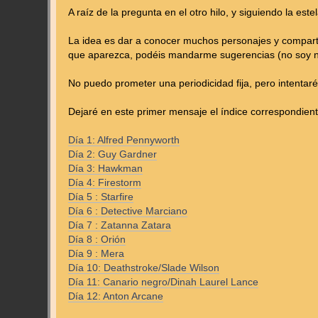
A raíz de la pregunta en el otro hilo, y siguiendo la es
La idea es dar a conocer muchos personajes y comparti
que aparezca, podéis mandarme sugerencias (no soy n
No puedo prometer una periodicidad fija, pero intentar
Dejaré en este primer mensaje el índice correspondient
Día 1: Alfred Pennyworth
Día 2: Guy Gardner
Día 3: Hawkman
Día 4: Firestorm
Día 5 : Starfire
Día 6 : Detective Marciano
Día 7 : Zatanna Zatara
Día 8 : Orión
Día 9 : Mera
Día 10: Deathstroke/Slade Wilson
Día 11: Canario negro/Dinah Laurel Lance
Día 12: Anton Arcane