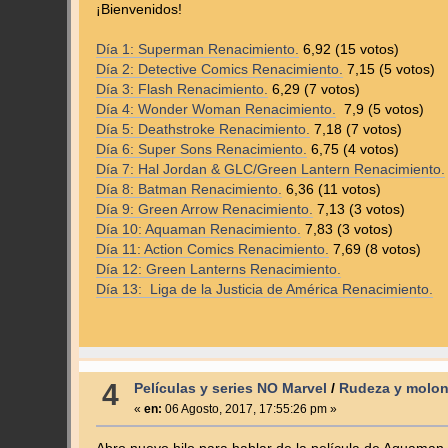
¡Bienvenidos!
Día 1: Superman Renacimiento.
6,92 (15 votos)
Día 2: Detective Comics Renacimiento.
7,15 (5 votos)
Día 3: Flash Renacimiento.
6,29 (7 votos)
Día 4: Wonder Woman Renacimiento.
7,9 (5 votos)
Día 5: Deathstroke Renacimiento.
7,18 (7 votos)
Día 6: Super Sons Renacimiento.
6,75 (4 votos)
Día 7: Hal Jordan & GLC/Green Lantern Renacimiento.
Día 8: Batman Renacimiento.
6,36 (11 votos)
Día 9: Green Arrow Renacimiento.
7,13 (3 votos)
Día 10: Aquaman Renacimiento.
7,83 (3 votos)
Día 11: Action Comics Renacimiento.
7,69 (8 votos)
Día 12: Green Lanterns Renacimiento.
Día 13: Liga de la Justicia de América Renacimiento.
4
Películas y series NO Marvel
/
Rudeza y molon
«
en:
06 Agosto, 2017, 17:55:26 pm »