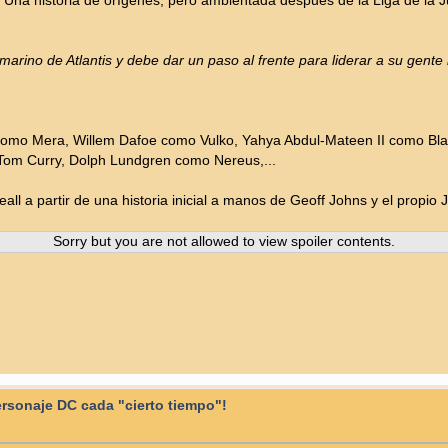
 Una historia de orígenes, pero ambientada después de la Liga de la Ju
arino de Atlantis y debe dar un paso al frente para liderar a su gente
o Mera, Willem Dafoe como Vulko, Yahya Abdul-Mateen II como Blac
om Curry, Dolph Lundgren como Nereus,...
eall a partir de una historia inicial a manos de Geoff Johns y el propi
Sorry but you are not allowed to view spoiler contents.
ersonaje DC cada "cierto tiempo"!