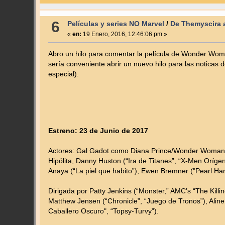
6
Películas y series NO Marvel
/
De Themyscira 
«
en:
19 Enero, 2016, 12:46:06 pm »
Abro un hilo para comentar la película de Wonder Woma
sería conveniente abrir un nuevo hilo para las notic
especial).
Estreno: 23 de Junio de 2017
Actores: Gal Gadot como Diana Prince/Wonder Woman, Ch
Hipólita, Danny Huston (“Ira de Titanes”, “X-Men Oríge
Anaya (“La piel que habito”), Ewen Bremner ("Pearl Har
Dirigada por Patty Jenkins (“Monster,” AMC’s “The Kil
Matthew Jensen (“Chronicle”, “Juego de Tronos”), Aline
Caballero Oscuro", “Topsy-Turvy”).