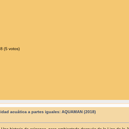
8 (5 votos)
idad acuática a partes iguales: AQUAMAN (2018)