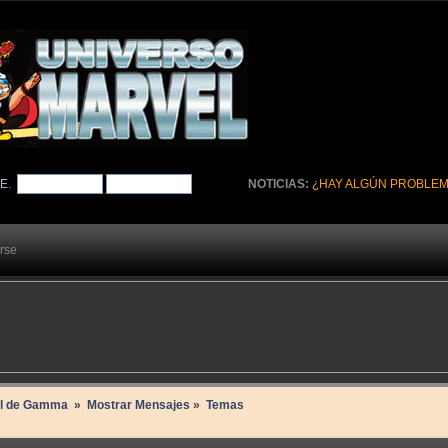
TE
.
NOTICIAS:
¿HAY ALGÚN PROBLEM
arse
il de Gamma 
»
Mostrar Mensajes
»
Temas