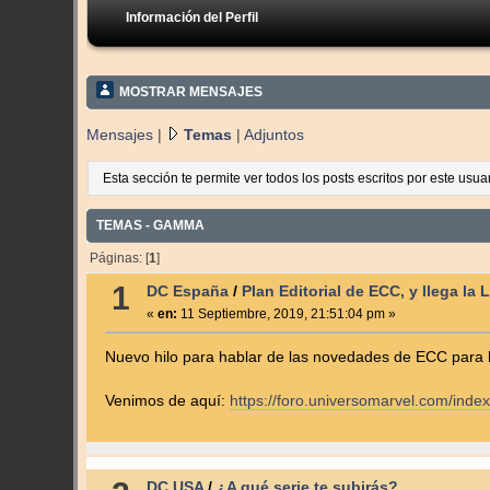
Información del Perfil
MOSTRAR MENSAJES
Mensajes
|
Temas
|
Adjuntos
Esta sección te permite ver todos los posts escritos por este usu
TEMAS - GAMMA
Páginas: [
1
]
1
DC España
/
Plan Editorial de ECC, y llega la 
«
en:
11 Septiembre, 2019, 21:51:04 pm »
Nuevo hilo para hablar de las novedades de ECC para 
Venimos de aquí:
https://foro.universomarvel.com/ind
DC USA
/
¿A qué serie te subirás?