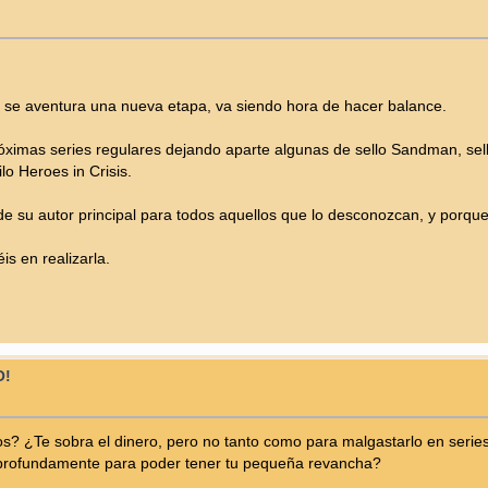
se aventura una nueva etapa, va siendo hora de hacer balance.
óximas series regulares dejando aparte algunas de sello Sandman, se
lo Heroes in Crisis.
de su autor principal para todos aquellos que lo desconozcan, y porq
is en realizarla.
O!
? ¿Te sobra el dinero, pero no tanto como para malgastarlo en series 
o profundamente para poder tener tu pequeña revancha?