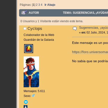
Páginas: [
1
]
2
3
4
Ir Abajo
AUTOR
TEMA: SUGERENCIAS, ¡AYÚDANO
0 Usuarios y 1 Visitante están viendo este tema.
Sugerencias, ¡ayú
Cyclops
«
en:
02 Julio, 2024, 
Colaborador de la Web
Guardián de la Galaxia
Este mensaje es un po
https://foro.universo
No sabia que se podría
Mensajes: 5.611
Sexo: