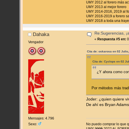
UMY 2012 al forero más ac
UMY 2013 al mejor forero
UMY 2014-2016, 2019 al fo
UMY 2016-2019 a forero s
UMY 2018 a toda una trayec
Re:Sugerencias, ¡
Dahaka
«
Respuesta #5 en:
0
Vengador
Cita de: oskarosa en 02 Julio
Cita de: Cyclops en 02 Ju
¿Y ahora como cons
Por métodos más trad
Joder: ¿quien quiere v
De ahí es Bryan Adams
Mensajes: 4.796
Sexo:
No puedo comprar lo que qu
UMY
2005
2022 AL FORE