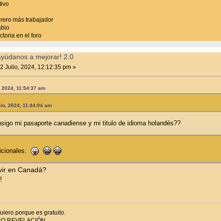
tivo
rero más trabajador
abio
toria en el foro
ayúdanos a mejorar! 2.0
2 Julio, 2024, 12:12:35 pm »
, 2024, 11:54:37 am
lio, 2024, 11:44:04 am
igo mi pasaporte canadiense y mi titulo de idioma holandés??
icionales.
ivir en Canadá?
!
iero porque es gratuito.
RO REVELACIÓN