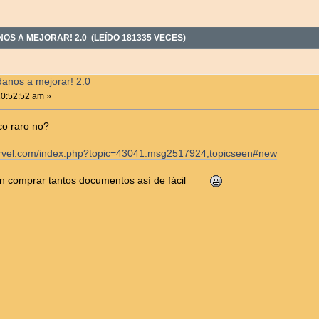
S A MEJORAR! 2.0 (LEÍDO 181335 VECES)
danos a mejorar! 2.0
10:52:52 am »
co raro no?
marvel.com/index.php?topic=43041.msg2517924;topicseen#new
n comprar tantos documentos así de fácil