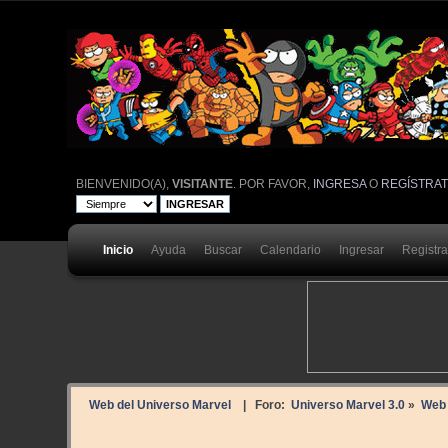
BIENVENIDO(A),
VISITANTE
. POR FAVOR,
INGRESA
O
REGÍSTRA
Inicio
Ayuda
Buscar
Calendario
Ingresar
Registr
Web del Universo Marvel
| Foro:
Universo Marvel 3.0
»
Web