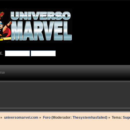
TE
.
arse
»
universomarvel.com
»
Foro
(Moderador:
Thesystemhasfailed
) »
Tema:
Suge