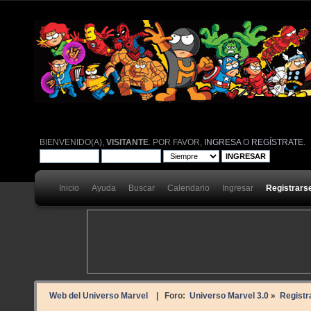
BIENVENIDO(A),
VISITANTE
. POR FAVOR,
INGRESA
O
REGÍSTRATE
.
Inicio
Ayuda
Buscar
Calendario
Ingresar
Registrars
Web del Universo Marvel
| Foro:
Universo Marvel 3.0
»
Registr