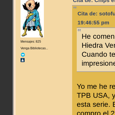
Cita de: Chips 
Cita de: soto
19:46:55 pm
He comenz
Mensajes: 825
Hiedra V
Venga Bibliotecas...
Cuando te
impresio
Yo me he re
TPB USA, y
esta serie. 
compro el 2