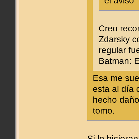
el aviso
Creo recor
Zdarsky c
regular f
Batman: E
Esa me sue
esta al día
hecho daño
tomo.
Si lo hiciera