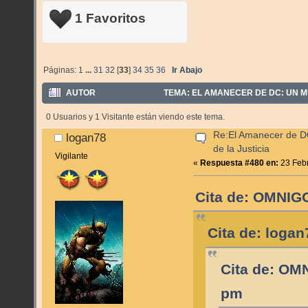
1 Favoritos
Páginas:
1
...
31
32
[
33
]
34
35
36
Ir Abajo
AUTOR
TEMA: EL AMANECER DE DC: UN MU
0 Usuarios y 1 Visitante están viendo este tema.
Re:El Amanecer de D
logan78
de la Justicia
Vigilante
«
Respuesta #480 en:
23 Febr
Cita de: OMNIGO
Cita de: logan
Cita de: OM
pm