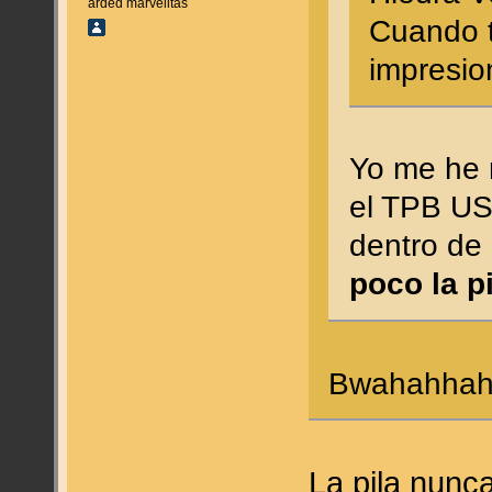
arded marvelitas
Cuando t
impresi
Yo me he r
el TPB US
dentro de 
poco la pi
Bwahahha
La pila nunc