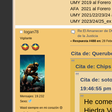
UMY 2019 al Forero
AFA 2021 al Forero 
UMY 2021/22/23/24 a
UMY 2023/24/25_ex 
Re:El Amanecer de D
logan78
de la Justicia
Vigilante
«
Respuesta #488 en:
28 Febr
Cita de: Querub
Cita de: Chips
Cita de: sot
19:46:55 pm
Mensajes: 19.232
He comen
Sexo:
Waid siempre en mi corazón 😍
Hiedra 