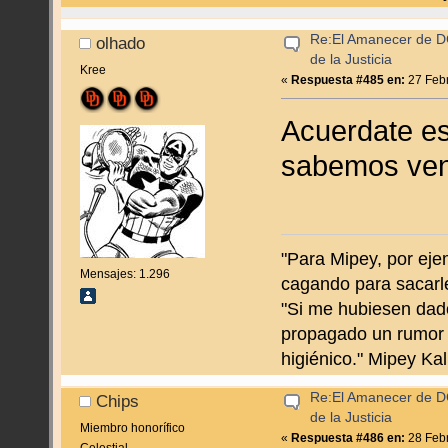
Re:El Amanecer de D
olhado
de la Justicia
Kree
«
Respuesta #485 en:
27 Febr
Acuerdate es
sabemos ven
"Para Mipey, por eje
Mensajes: 1.296
cagando para sacarle
"Si me hubiesen dad
propagado un rumor 
higiénico." Mipey Ka
Re:El Amanecer de D
Chips
de la Justicia
Miembro honorífico
«
Respuesta #486 en:
28 Febr
Celestial