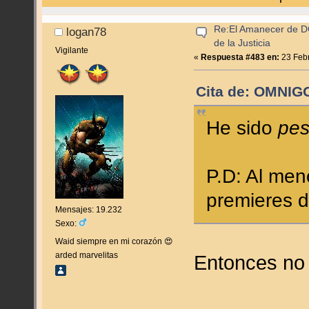
Re:El Amanecer de D
logan78
de la Justicia
Vigilante
«
Respuesta #483 en:
23 Febr
Cita de: OMNIGO
He sido
pe
P.D: Al me
premieres 
Mensajes: 19.232
Sexo:
Waid siempre en mi corazón 😍
arded marvelitas
Entonces no 