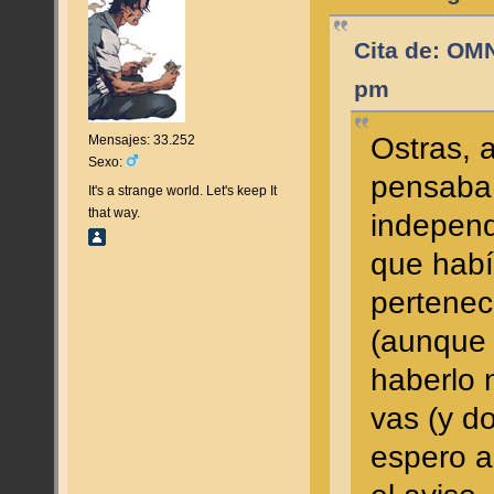
Cita de: OM
pm
Ostras, a
Mensajes: 33.252
Sexo:
pensaba
It's a strange world. Let's keep It
that way.
independ
que habí
pertenec
(aunque 
haberlo 
vas (y do
espero a