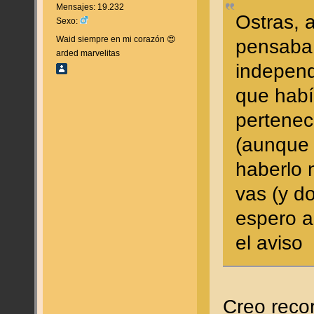
Mensajes: 19.232
Ostras, a
Sexo:
Waid siempre en mi corazón 😍
pensaba
arded marvelitas
independ
que habí
pertenec
(aunque 
haberlo 
vas (y do
espero a
el aviso
Creo recor