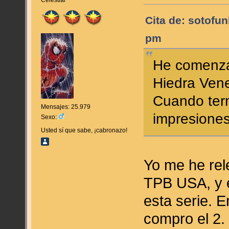
Cita de: sotofu
pm
He comenzad
Hiedra Ven
Cuando ter
Mensajes: 25.979
impresion
Sexo:
Usted sí que sabe, ¡cabronazo!
Yo me he rele
TPB USA, y 
esta serie. E
compro el 2.