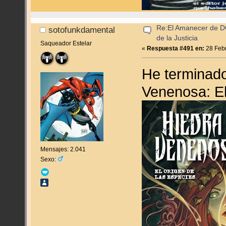
Re:El Amanecer de D
sotofunkdamental
de la Justicia
Saqueador Estelar
«
Respuesta #491 en:
28 Febr
He terminado
Venenosa: El
Mensajes: 2.041
Sexo: