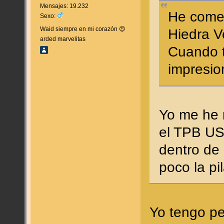
Mensajes: 19.232
He comen
Sexo:
Waid siempre en mi corazón 😍
Hiedra 
arded marvelitas
Cuando t
impresi
Yo me he r
el TPB US
dentro de 
poco la pi
Yo tengo pe