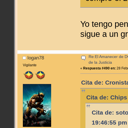
Yo tengo pend
sigue a un gr
Re:El Amanecer de D
logan78
de la Justicia
Vigilante
«
Respuesta #490 en:
28 Febr
Cita de: Cronist
Cita de: Chips
Cita de: sot
19:46:55 pm