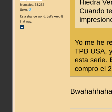
Hiedra V
Mensajes: 33.252
Cuando te
Sexo:
It's a strange world. Let's keep It
impresio
that way.
Yo me he re
TPB USA, y
esta serie.
compro el 2
Bwahahhah