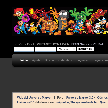
BIENVENIDO(A),
VISITANTE
. POR FAVOR,
INGRESA
O
REGÍSTRATE
.
Inicio
Ayuda
Buscar
Calendario
Ingresar
Registrarse
Web del Universo Marvel
| Foro:
Universo Marvel 3.0
»
Cómics
Universo DC
(Moderadores:
miguelito
,
Thesystemhasfailed
,
Quer