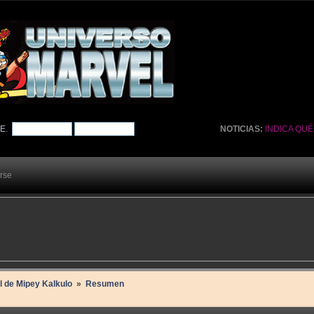
TE
.
NOTICIAS:
INDICA QU
arse
il de Mipey Kalkulo 
»
Resumen