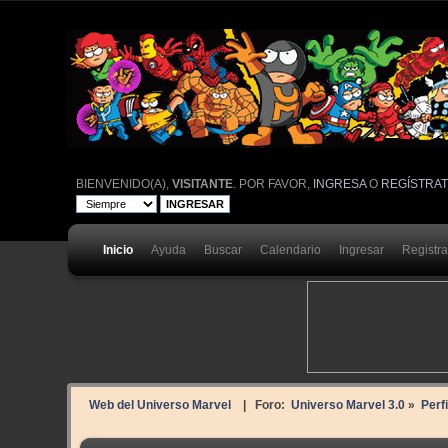
BIENVENIDO(A),
VISITANTE
. POR FAVOR,
INGRESA
O
REGÍSTRA
Inicio
Ayuda
Buscar
Calendario
Ingresar
Registr
Web del Universo Marvel
| Foro:
Universo Marvel 3.0
»
Perf