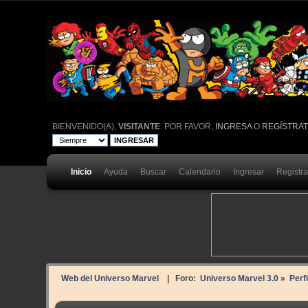
BIENVENIDO(A),
VISITANTE
. POR FAVOR,
INGRESA
O
REGÍSTRA
Inicio
Ayuda
Buscar
Calendario
Ingresar
Registr
Web del Universo Marvel
| Foro:
Universo Marvel 3.0
»
Perfi