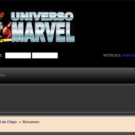
TE
.
NOTICIAS:
PARA 
arse
l de Chips 
»
Resumen