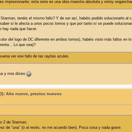
a es impresionante, esta serie es una obra maestra absoluta y estoy engancha
Starman, tenéis el mismo fallo? Y de ser así, habéis podido solucionarlo al
ber si le afecta a unos pocos tomos y que por tanto sí se puede solucionar, o 
no hay nada que hacer.
 color del logo de DC diferente en ambos tomos), habéis visto más fallos en 
prenta... Lo que sea)?
ena ver ese fallo de las rayitas azules.
sa y nos dices
 (I): Año nuevo, precios nuevos
mo 2 de Starman.
vez de "una" (o al revés, no me acuerdo bien). Poca cosa y nada grave.