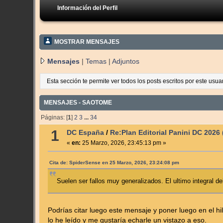
Información del Perfil
MOSTRAR MENSAJES
Mensajes
|
Temas
|
Adjuntos
Esta sección te permite ver todos los posts escritos por este usu
MENSAJES - SAOTOME
Páginas: [
1
]
2
3
...
34
1
DC España
/
Re:Plan Editorial Panini DC 2026
«
en:
25 Marzo, 2026, 23:45:13 pm »
Cita de: SpiderSense en 25 Marzo, 2026, 23:24:08 pm
Suelen ser fallos muy generalizados. El ultimo integral d
Podrías citar luego este mensaje y poner luego en el h
lo he leído y me gustaría echarle un vistazo a eso.