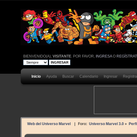
BIENVENIDO(A),
VISITANTE
. POR FAVOR,
INGRESA
O
REGÍSTRA
Inicio
Ayuda
Buscar
Calendario
Ingresar
Registr
Web del Universo Marvel
| Foro:
Universo Marvel 3.0
»
Perf