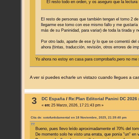
El resto todo en orden, y os aseguro que la lectur
El resto de personas que también tengan el tomo 2 de 
llegarme ese tomo con ese mismo fallo y me gustaría sa
más de su Paninidad, para variar) de toda la tirada y 
Por otro lado, aparte de ese (y lo que se comentó del
ahora (tintas, traducción, revisión, otros errores de im
Yo ahora no estoy en casa para comprobarlo,pero no me su
A ver si puedes echarle un vistazo cuando llegues a ca
3
DC España
/
Re:Plan Editorial Panini DC 2026
«
en:
25 Marzo, 2026, 17:21:43 pm »
Cita de: sotofunkdamental en 18 Noviembre, 2025, 21:39:40 pm
Bueno, pues llevo leído aproximadamente el 70% del to
De momento solo he visto una errata, que ponía "un" en 