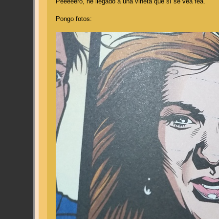
Peeeeero, he llegado a una viñeta que sí se vea fea.
Pongo fotos: