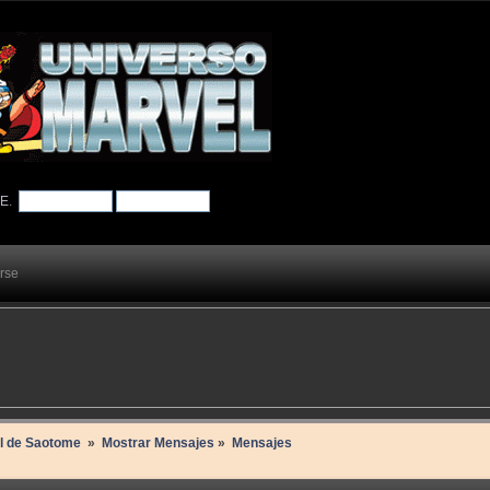
TE
.
arse
il de Saotome 
»
Mostrar Mensajes
»
Mensajes