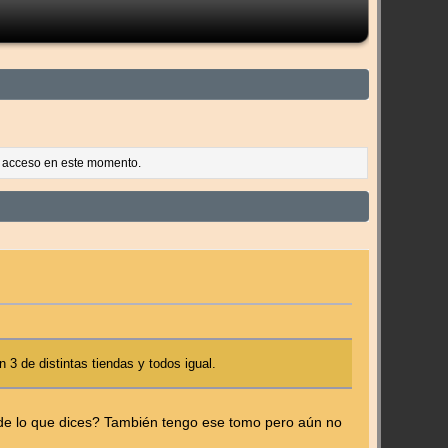
es acceso en este momento.
 3 de distintas tiendas y todos igual.
s de lo que dices? También tengo ese tomo pero aún no