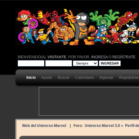
BIENVENIDO(A),
VISITANTE
. POR FAVOR,
INGRESA
O
REGÍSTRATE
.
Inicio
Ayuda
Buscar
Calendario
Ingresar
Registrarse
Web del Universo Marvel
| Foro:
Universo Marvel 3.0
»
Perfil 