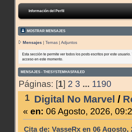
Información del Perfil
MOSTRAR MENSAJES
Mensajes
|
Temas
|
Adjuntos
Esta sección te permite ver todos los posts escritos por este usuario
acceso en este momento.
MENSAJES - THESYSTEMHASFAILED
Páginas: [
1
]
2
3
...
1190
1
Digital No Marvel
/
R
«
en:
06 Agosto, 2026, 09:
Cita de: VasseRx en 06 Agosto, 