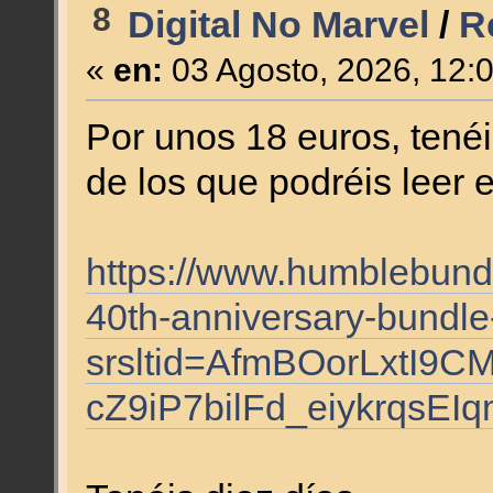
8
Digital No Marvel
/
R
«
en:
03 Agosto, 2026, 12:
Por unos 18 euros, tené
de los que podréis leer 
https://www.humblebund
40th-anniversary-bundle
srsltid=AfmBOorLxtI9CM
cZ9iP7bilFd_eiykrqsEI