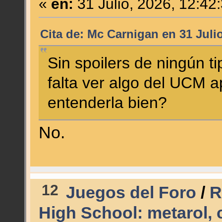
«
en:
31 Julio, 2026, 12:42
Cita de: Mc Carnigan en 31 Juli
Sin spoilers de ningún t
falta ver algo del UCM a
entenderla bien?
No.
12
Juegos del Foro
/
R
High School: metarol,