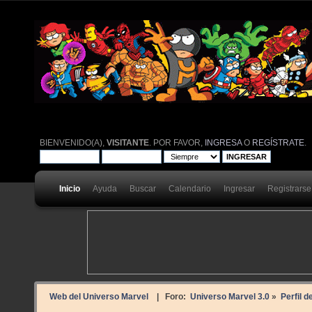
BIENVENIDO(A),
VISITANTE
. POR FAVOR,
INGRESA
O
REGÍSTRATE
.
Inicio
Ayuda
Buscar
Calendario
Ingresar
Registrarse
Web del Universo Marvel
| Foro:
Universo Marvel 3.0
»
Perfil 