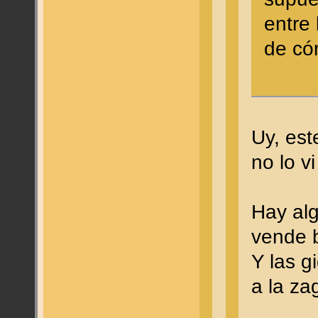
entre 
de có
Uy, est
no lo vi
Hay alg
vende 
Y las g
a la za