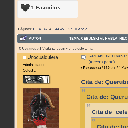
1 Favoritos
Páginas:
1
...
41
42
[
43
]
44
45
...
57
Ir Abajo
AUTOR
TEMA: CEBULSKI AL HABLA: HILO 
0 Usuarios y 1 Visitante están viendo este tema.
Re:Cebulski al habla:
Unocualquiera
(tercera parte)
Administrador
«
Respuesta #630 en:
24 Mayo
Celestial
Cita de: Querub
Cita de: Quer
Cita de: cel
Cita de: l