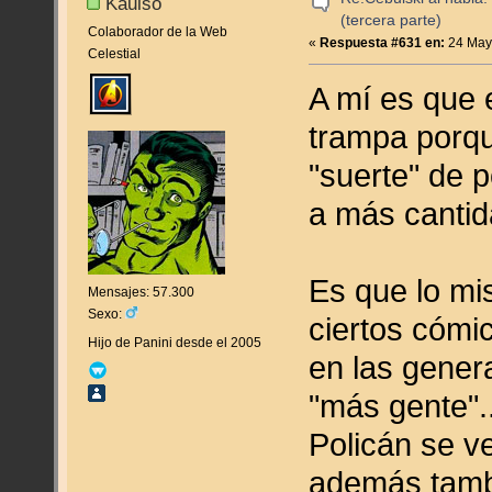
Kaulso
(tercera parte)
Colaborador de la Web
«
Respuesta #631 en:
24 Mayo
Celestial
A mí es que 
trampa porque
"suerte" de p
a más cantida
Es que lo mi
Mensajes: 57.300
Sexo:
ciertos cómic
Hijo de Panini desde el 2005
en las gener
"más gente".
Policán se 
además tambi