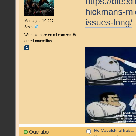
https://blee
hickmans-mid
issues-long/
Mensajes: 19.222
Sexo:
Waid siempre en mi corazón 😍
arded marvelitas
Re:Cebulski al habla:
Querubo