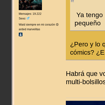
Ya tengo e
Mensajes: 19.222
Sexo:
pequeñ
Waid siempre en mi corazón 😍
arded marvelitas
¿Pero y lo q
cómics? ¿E
Habrá que vo
multi-bolsill