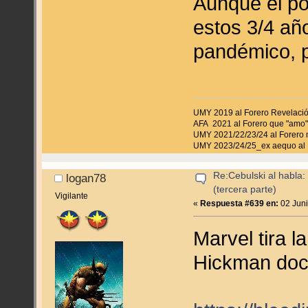
Aunque el po
estos 3/4 añ
pandémico, p
UMY 2019 al Forero Revelaci
AFA 2021 al Forero que "amo"
UMY 2021/22/23/24 al Forero 
UMY 2023/24/25_ex aequo al 
Re:Cebulski al habla:
logan78
(tercera parte)
Vigilante
«
Respuesta #639 en:
02 Juni
Marvel tira l
Hickman doc