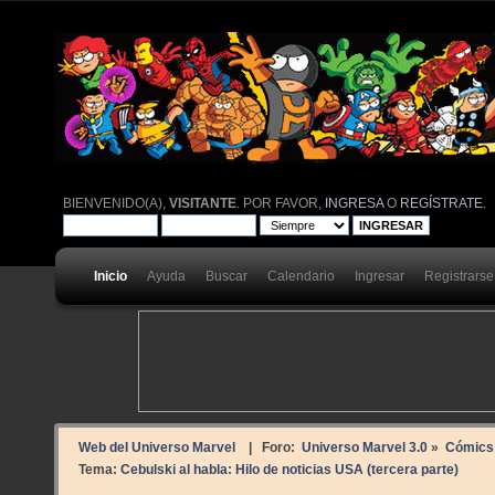
BIENVENIDO(A),
VISITANTE
. POR FAVOR,
INGRESA
O
REGÍSTRATE
.
Inicio
Ayuda
Buscar
Calendario
Ingresar
Registrarse
Web del Universo Marvel
| Foro:
Universo Marvel 3.0
»
Cómics
Tema:
Cebulski al habla: Hilo de noticias USA (tercera parte)