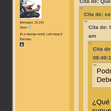
Cita de: Qu
Cita de: c
Mensajes: 33.243
Cita de:
Sexo:
It's a strange world. Let's keep It
am
that way.
Cita de
08:49:
Podr
Debe
¿Qué 
supue