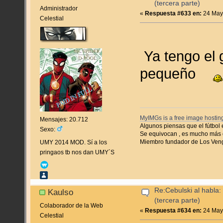
(tercera parte)
Administrador
«
Respuesta #633 en:
24 Mayo
Celestial
Ya tengo el 
pequeño
MyIMGs is a free image hosting
Mensajes: 20.712
Algunos piensas que el fútbol 
Sexo:
Se equivocan , es mucho más 
Miembro fundador de Los Ven
UMY 2014 MOD. Sí a los
pringaos tb nos dan UMY´S
Re:Cebulski al habla:
Kaulso
(tercera parte)
Colaborador de la Web
«
Respuesta #634 en:
24 Mayo
Celestial