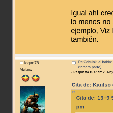
Igual ahí cre
lo menos no 
ejemplo, Viz
también.
Re:Cebulski al habla:
logan78
(tercera parte)
Vigilante
«
Respuesta #637 en:
25 Mayo
Cita de: Kaulso
Cita de: 15+9
pm