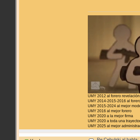
UMY 2012 al forero revelación
UMY 2014-2015-2016 al forero
UMY 2015-2024 al mejor mod
UMY 2016 al mejor forero
UMY 2020 a la mejor firma
UMY 2020 a toda una trayecto
UMY 2025 al mejor administra
Re:Cebulski al habla: