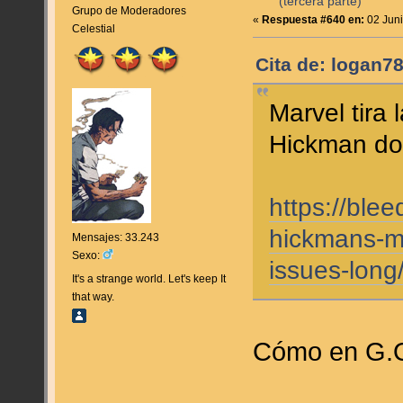
(tercera parte)
Grupo de Moderadores
«
Respuesta #640 en:
02 Juni
Celestial
Cita de: logan7
Marvel tira 
Hickman do
https://ble
hickmans-mi
Mensajes: 33.243
Sexo:
issues-long
It's a strange world. Let's keep It
that way.
Cómo en G.O.