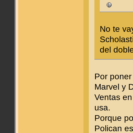
No te vay
Scholast
del dobl
Por poner
Marvel y 
Ventas en
usa.
Porque po
Polican es