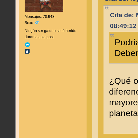
Cita de:
Mensajes: 70.943
Sexo:
08:49:12
Ningún ser gatuno salió herido
durante este post
Podrí
Deber
¿Qué op
diferen
mayores
plane