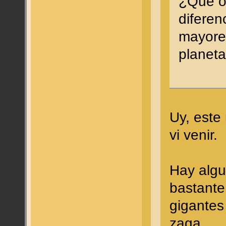
¿Qué op
diferen
mayores
plane
Uy, este
vi venir.
Hay algu
bastante
gigantes
zaga.