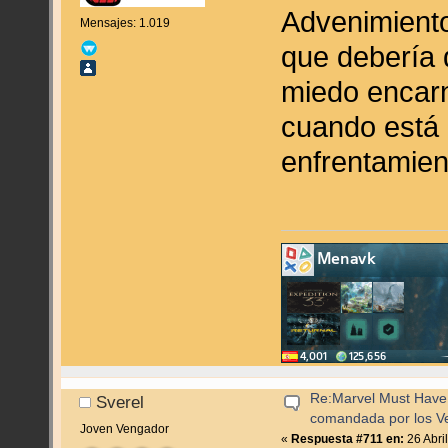
Advenimiento
Mensajes: 1.019
que debería 
miedo encar
cuando está 
enfrentamien
Re:Marvel Must Have 
Sverel
comandada por los V
Joven Vengador
«
Respuesta #711 en:
26 Abri