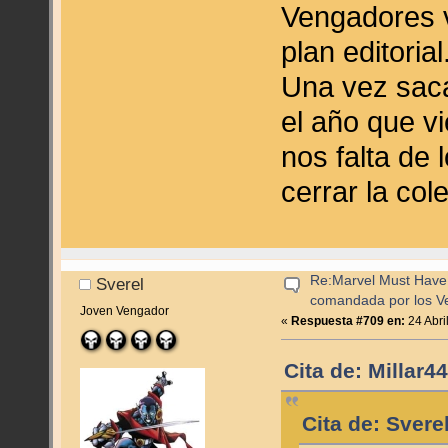
Vengadores 
plan editorial
Una vez saca
el año que v
nos falta de
cerrar la col
Re:Marvel Must Have 
Sverel
comandada por los V
Joven Vengador
«
Respuesta #709 en:
24 Abri
Cita de: Millar4
Cita de: Svere