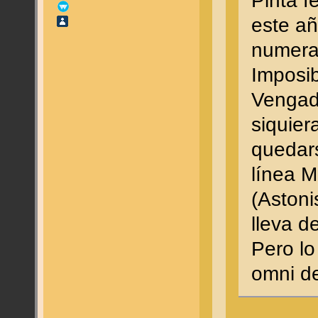
Pinta fe
este a
numerad
Imposib
Vengado
siquier
quedars
línea M
(Astoni
lleva d
Pero lo
omni d