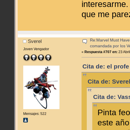
interesarme.
que me pare
Re:Marvel Must Have 
Sverel
comandada por los V
Joven Vengador
«
Respuesta #707 en:
23 Abri
Cita de: el prof
Cita de: Svere
Cita de: Vas
Pinta feo
Mensajes: 522
este año