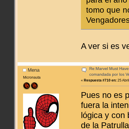
tomo que no
Vengadores 
A ver si es v
Re:Marvel Must Have 
Mena
comandada por los V
Micronauta
«
Respuesta #710 en:
25 Abri
Pues no es po
fuera la int
lógica y con 
de la Patrul