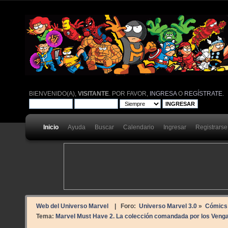
BIENVENIDO(A),
VISITANTE
. POR FAVOR,
INGRESA
O
REGÍSTRATE
.
Inicio
Ayuda
Buscar
Calendario
Ingresar
Registrarse
Web del Universo Marvel
| Foro:
Universo Marvel 3.0
»
Cómics
Tema:
Marvel Must Have 2. La colección comandada por los Veng