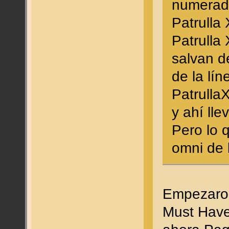
numerado
Patrulla
Patrulla 
salvan d
de la lí
Patrulla
y ahí ll
Pero lo 
omni de
Empezaron
Must Have