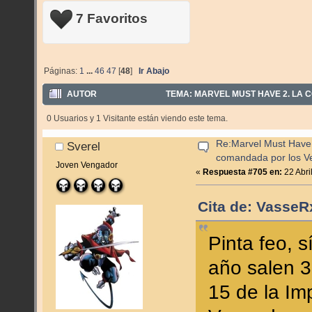
7 Favoritos
Páginas:
1
...
46
47
[
48
]
Ir Abajo
AUTOR
TEMA: MARVEL MUST HAVE 2. LA 
VECES)
0 Usuarios y 1 Visitante están viendo este tema.
Re:Marvel Must Have 
Sverel
comandada por los V
Joven Vengador
«
Respuesta #705 en:
22 Abri
Cita de: VasseRx
Pinta feo, s
año salen 
15 de la Imp