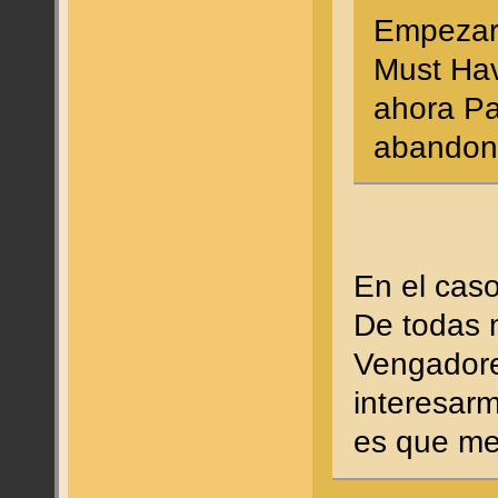
Empezaro
Must Hav
ahora Pa
abandona
En el cas
De todas 
Vengadore
interesar
es que me