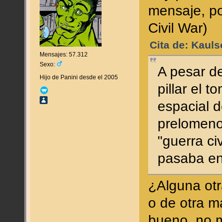
mensaje, po
Civil War)
Cita de: Kauls
Mensajes: 57.312
Sexo:
A pesar d
Hijo de Panini desde el 2005
pillar el 
espacial de
prelomenos
"guerra ci
pasaba e
¿Alguna ot
o de otra m
bueno, no 