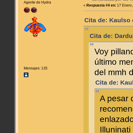
Agente de Hydra
«
Respuesta #4 en:
17 Enero,
Cita de: Kaulso
Cita de: Dardu
Voy pillan
último men
Mensajes: 135
del mmh d
Cita de: Kau
A pesar 
recomend
enlazado
Illuninat