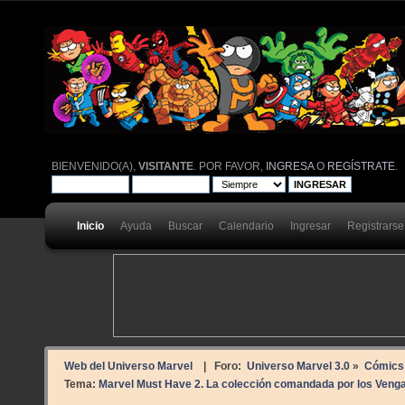
BIENVENIDO(A),
VISITANTE
. POR FAVOR,
INGRESA
O
REGÍSTRATE
.
Inicio
Ayuda
Buscar
Calendario
Ingresar
Registrarse
Web del Universo Marvel
| Foro:
Universo Marvel 3.0
»
Cómics
Tema:
Marvel Must Have 2. La colección comandada por los Veng