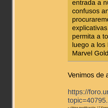
entrada a n
confusos an
procurarem
explicativa
permita a to
luego a los
Marvel Gold,
Venimos de a
https://foro
topic=4079
«
última modificación: 17 Ene