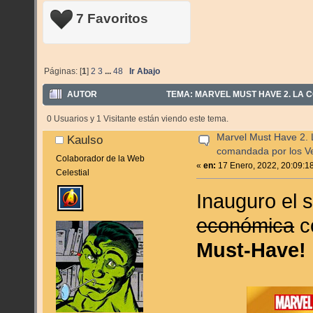
7 Favoritos
Páginas: [
1
]
2
3
...
48
Ir Abajo
AUTOR
TEMA: MARVEL MUST HAVE 2. LA 
VECES)
0 Usuarios y 1 Visitante están viendo este tema.
Marvel Must Have 2. 
Kaulso
comandada por los V
Colaborador de la Web
«
en:
17 Enero, 2022, 20:09:1
Celestial
Inauguro el s
económica
co
Must-Have!