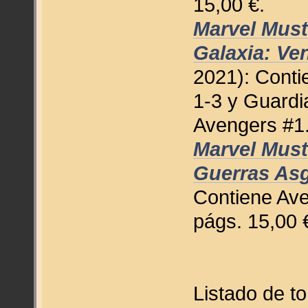
15,00 €.
Marvel Must
Galaxia: V
2021): Conti
1-3 y Guardi
Avengers #1.
Marvel Must
Guerras As
Contiene Ave
págs. 15,00 
Listado de t