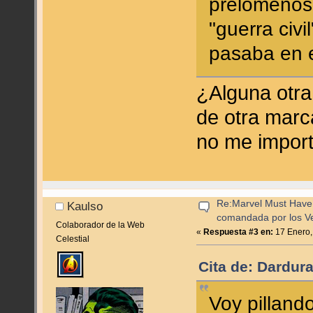
prelomenos 
"guerra civi
pasaba en
¿Alguna otr
de otra marc
no me import
Re:Marvel Must Have 
Kaulso
comandada por los V
Colaborador de la Web
«
Respuesta #3 en:
17 Enero,
Celestial
Cita de: Dardur
Voy pillando