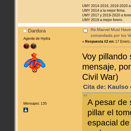
UMY 2014-2016, 2019-2020 a f
UMY 2014 a la mejor firma.
UMY 2017 y 2019-2020 a forer
UMY 2019 a mejor forero.
Re:Marvel Must Have 
Dardura
comandada por los V
Agente de Hydra
«
Respuesta #2 en:
17 Enero,
Voy pillando 
mensaje, por
Civil War)
Cita de: Kaulso
A pesar de 
Mensajes: 135
pillar el t
espacial de 