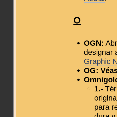
O
OGN:
Abr
designar 
Graphic 
OG:
Véa
Omnigol
1.-
Tér
origin
para r
dura y