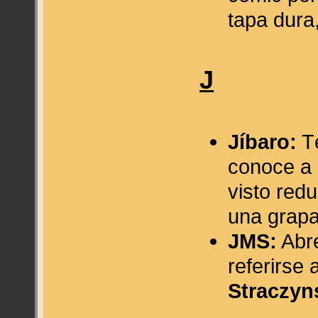
tapa dura,
J
Jíbaro:
Té
conoce a 
visto red
una grapa
JMS:
Abre
referirse 
Straczyn