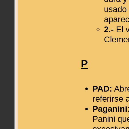
usado 
aparec
2.-
El 
Clemen
P
PAD:
Abre
referirse 
Paganini
Panini qu
excesivam