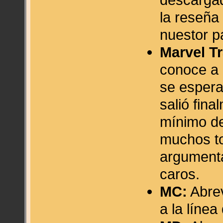
la reseña
nuestor p
Marvel Tr
conoce a 
se espera
salió fina
mínimo de
muchos to
argumenta
caros.
MC:
Abrev
a la líne