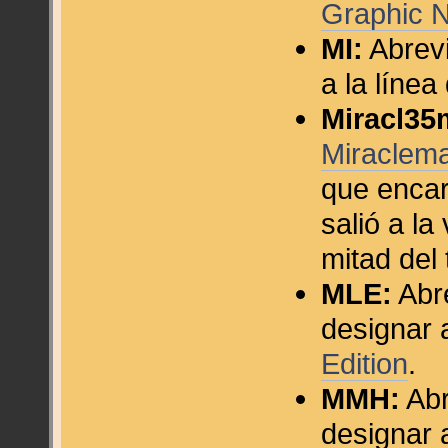
Graphic N
MI:
Abrevi
a la líne
Miracl35
Miraclem
que encar
salió a la
mitad del 
MLE:
Abre
designar 
Edition
.
MMH:
Abr
designar 