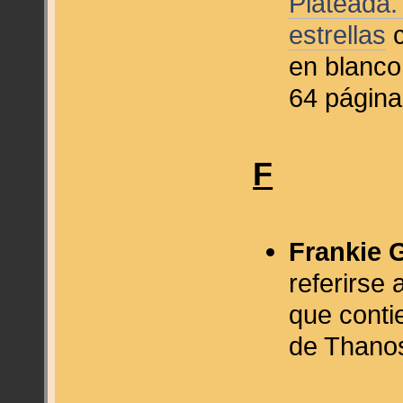
Plateada.
estrellas
c
en blanco
64 página
F
Frankie 
referirse 
que conti
de Thanos