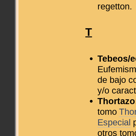
regetton.
T
Tebeos/e
Eufemismo
de bajo c
y/o caract
Thortazo
tomo
Thor
Especial
p
otros tom