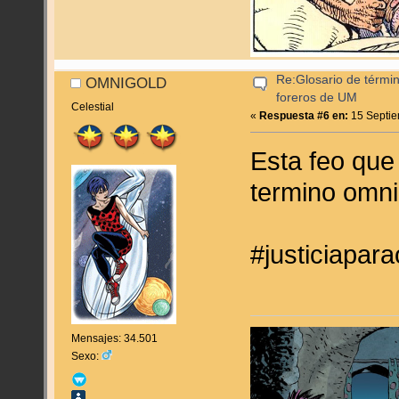
Re:Glosario de términ
OMNIGOLD
foreros de UM
Celestial
«
Respuesta #6 en:
15 Septie
Esta feo que
termino omni
#justiciapar
Mensajes: 34.501
Sexo: