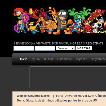
BIENVENIDO(A),
VISITANTE
. POR FAVOR,
INGRESA
O
REGÍSTRATE
.
Inicio
Ayuda
Buscar
Calendario
Ingresar
Registrarse
Web del Universo Marvel
| Foro:
Universo Marvel 3.0
»
Cómics
Tema:
Glosario de términos utilizados por los foreros de UM