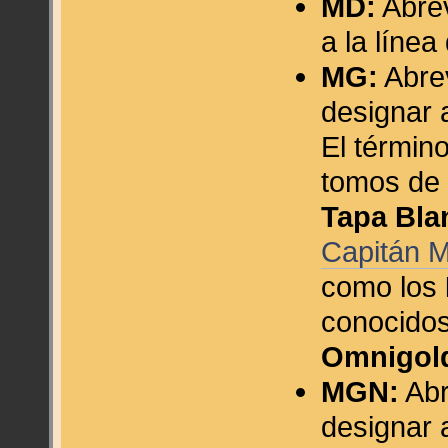
MD:
Abrev
a la líne
MG:
Abrev
designar 
El términ
tomos de 
Tapa Bla
Capitán M
como los
conocido
Omnigol
MGN:
Abr
designar 