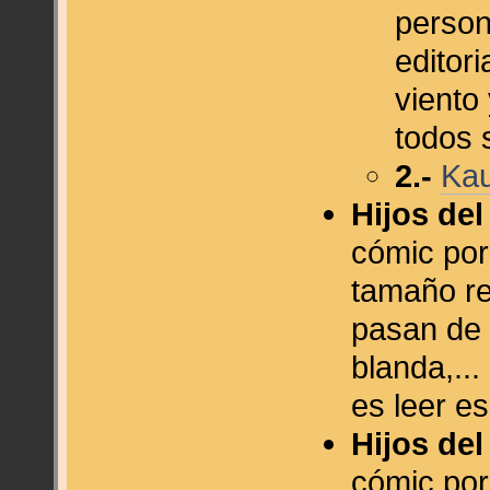
person
editori
viento
todos 
2.-
Kau
Hijos del
cómic por 
tamaño red
pasan de 
blanda,...
es leer es
Hijos del
cómic por