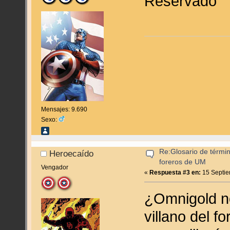
Reservado
Mensajes: 9.690
Sexo:
Re:Glosario de términ
Heroecaído
foreros de UM
Vengador
«
Respuesta #3 en:
15 Septie
¿Omnigold no
villano del f