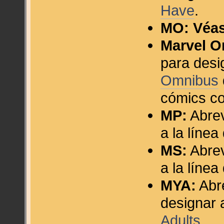
Have
.
MO:
Véa
Marvel O
para desi
Omnibus
cómics co
MP:
Abrev
a la líne
MS:
Abrev
a la líne
MYA:
Abre
designar 
Adults
.