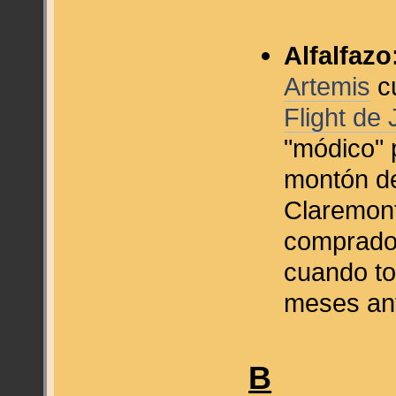
Alfalfazo
Artemis
c
Flight de
"módico" 
montón de
Claremon
comprado 
cuando to
meses ant
B