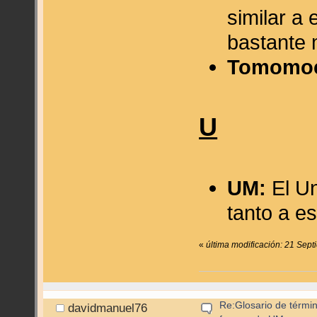
similar a 
bastante 
Tomomo
U
UM:
El Un
tanto a e
«
última modificación: 21 Sep
Re:Glosario de términ
davidmanuel76