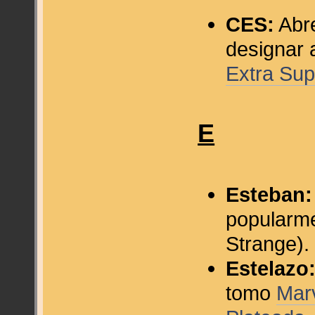
CES:
Abre
designar 
Extra Su
E
Esteban:
popularme
Strange).
Estelazo
tomo
Marv