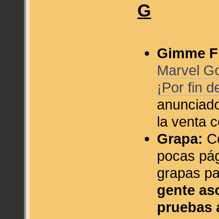
G
Gimme Fi
Marvel Go
¡Por fin 
anunciado
la venta 
Grapa:
Có
pocas pág
grapas pa
gente aso
pruebas 