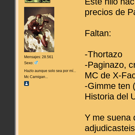
Este hilo ha
precios de Pa
Faltan:
-Thortazo
Mensajes: 28.561
-Paginazo, cr
Sexo:
Hazlo aunque solo sea por mí...
MC de X-Fac
Mc Carnigan...
-Gimme ten (s
Historia del 
Y me suena 
adjudicastei