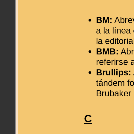
BM:
Abrev
a la líne
la editori
BMB:
Abr
referirse 
Brullips:
tándem fo
Brubaker y
C