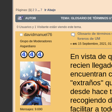
Páginas: [
1
]
2
3
...
7
Ir Abajo
AUTOR
TEMA: GLOSARIO DE TÉRMINOS UT
0 Usuarios y 1 Visitante están viendo este tema.
Glosario de términos u
davidmanuel76
foreros de UM
Grupo de Moderadores
«
en:
15 Septiembre, 2021, 01
Asgardiano
En vista de 
recien llegad
encuentran c
"extraños" qu
desde hace t
recogiendo d
facilitar a t
Mensajes: 9.690