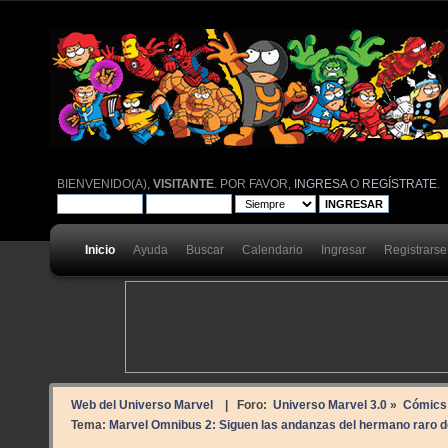
BIENVENIDO(A),
VISITANTE
. POR FAVOR,
INGRESA
O
REGÍSTRATE
.
Inicio
Ayuda
Buscar
Calendario
Ingresar
Registrarse
Web del Universo Marvel
| Foro:
Universo Marvel 3.0
»
Cómics
Tema:
Marvel Omnibus 2: Siguen las andanzas del hermano raro de