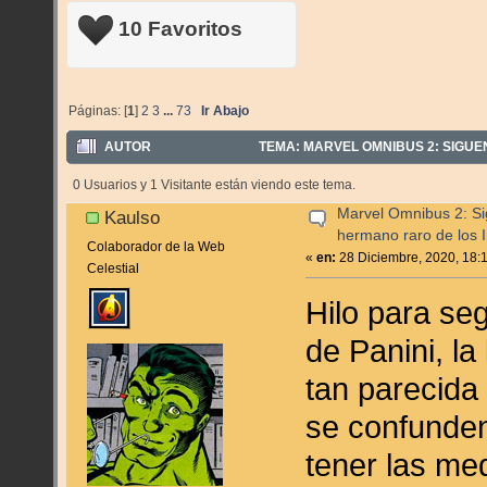
10 Favoritos
Páginas: [
1
]
2
3
...
73
Ir Abajo
AUTOR
TEMA: MARVEL OMNIBUS 2: SIGUE
VECES)
0 Usuarios y 1 Visitante están viendo este tema.
Marvel Omnibus 2: Si
Kaulso
hermano raro de los I
Colaborador de la Web
«
en:
28 Diciembre, 2020, 18:
Celestial
Hilo para seg
de Panini, la
tan parecida 
se confunden
tener las me