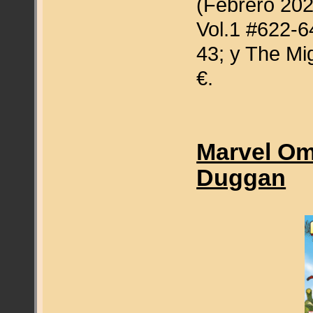
(Febrero 202
Vol.1 #622-6
43; y The Mi
€.
Marvel Om
Duggan