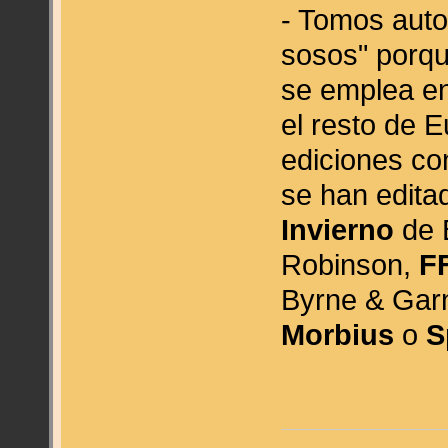
- Tomos auto
sosos" porqu
se emplea en
el resto de 
ediciones co
se han edit
Invierno
de 
Robinson,
F
Byrne & Gar
Morbius
o
S