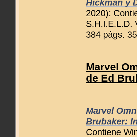
Hickman y D
2020): Contie
S.H.I.E.L.D. V
384 págs. 35
Marvel Om
de Ed Bru
Marvel Omni
Brubaker: In
Contiene Win