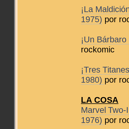
¡La Maldició
1975)
por ro
¡Un Bárbaro
rockomic
¡Tres Titanes
1980)
por ro
LA COSA
Marvel Two-I
1976)
por ro