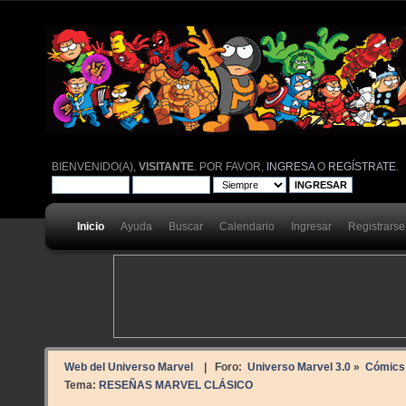
BIENVENIDO(A),
VISITANTE
. POR FAVOR,
INGRESA
O
REGÍSTRATE
.
Inicio
Ayuda
Buscar
Calendario
Ingresar
Registrarse
Web del Universo Marvel
| Foro:
Universo Marvel 3.0
»
Cómics
Tema:
RESEÑAS MARVEL CLÁSICO