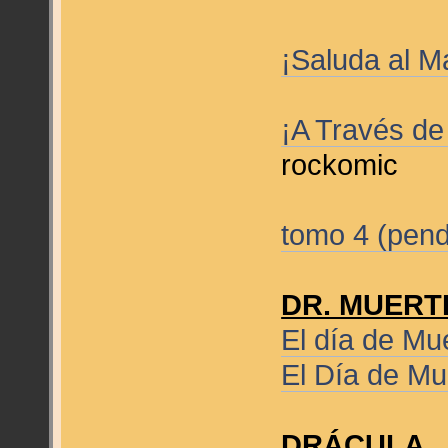
¡Saluda al M
¡A Través de
rockomic
tomo 4 (pend
DR. MUERT
El día de Mu
El Día de Mu
DRÁCULA