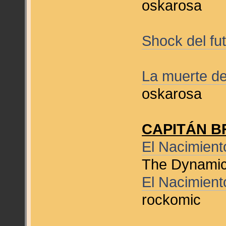
oskarosa
Shock del fu
La muerte d
oskarosa
CAPITÁN B
El Nacimien
The Dynamic
El Nacimien
rockomic