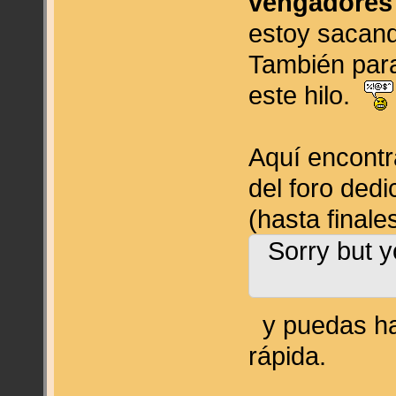
vengadores
estoy sacan
También pa
este hilo.
Aquí encontr
del foro ded
(hasta finale
Sorry but y
y puedas ha
rápida.