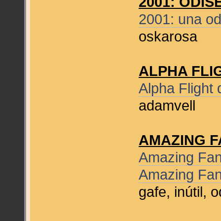
2001: ODIS
2001: una od
oskarosa
ALPHA FLI
Alpha Flight
adamvell
AMAZING F
Amazing Fan
Amazing Fan
gafe, inútil,