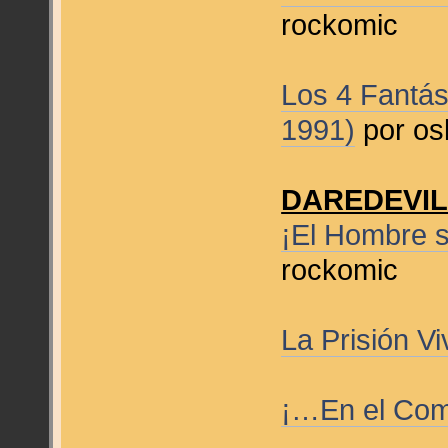
rockomic
Los 4 Fantás
1991)
por os
DAREDEVI
¡El Hombre s
rockomic
La Prisión V
¡…En el Com