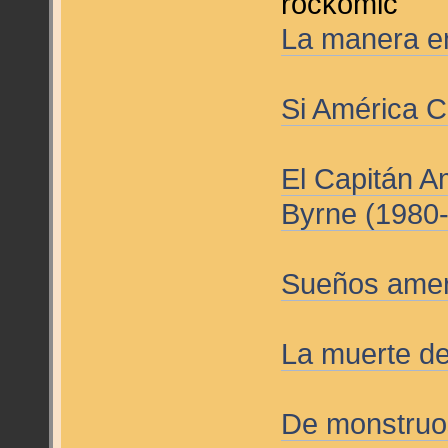
rockomic
La manera en
Si América 
El Capitán A
Byrne (1980
Sueños amer
La muerte de
De monstruo