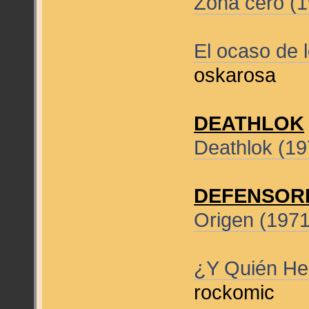
Zona cero (
El ocaso de 
oskarosa
DEATHLOK
Deathlok (1
DEFENSOR
Origen (197
¿Y Quién Her
rockomic